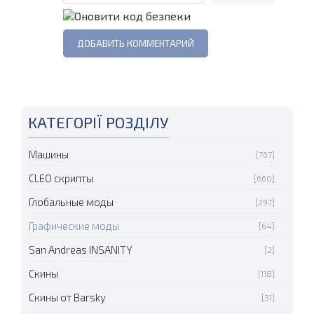
КАТЕГОРІЇ РОЗДІЛУ
Машины
[767]
CLEO скрипты
[660]
Глобальные моды
[297]
Графические моды
[64]
San Andreas INSANITY
[2]
Скины
[118]
Скины от Barsky
[31]