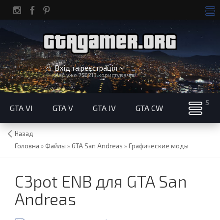
Вхід та реєстрація
Нас уже
750213
користувачів!
GTA VI
GTA V
GTA IV
GTA CW
Назад
Головна
»
Файлы
»
GTA San Andreas
»
Графические моды
C3pot ENB для GTA San
Andreas