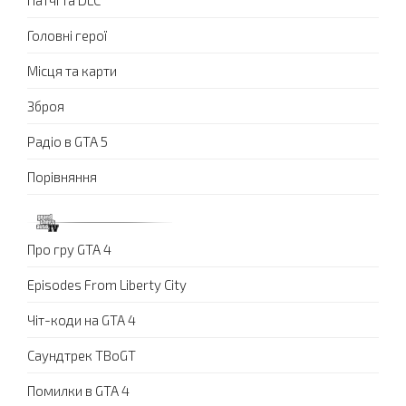
Головні герої
Місця та карти
Зброя
Радіо в GTA 5
Порівняння
Про гру GTA 4
Episodes From Liberty City
Чіт-коди на GTA 4
Саундтрек TBoGT
Помилки в GTA 4