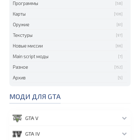
Программы
[58]
Карты
[106]
Оружие
[61]
Текстуры
[97]
Новые миссии
[66]
Main script моды
[7]
Разное
[152]
Архив
[5]
МОДИ ДЛЯ GTA
GTA V
GTA IV