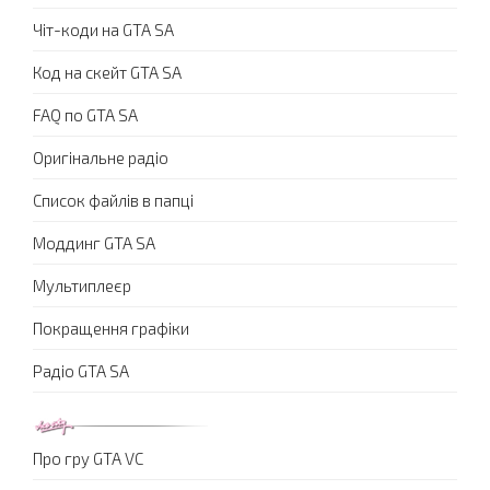
Чіт-коди на GTA SA
Код на скейт GTA SA
FAQ по GTA SA
Оригінальне радіо
Список файлів в папці
Моддинг GTA SA
Мультиплеєр
Покращення графіки
Радіо GTA SA
Про гру GTA VC