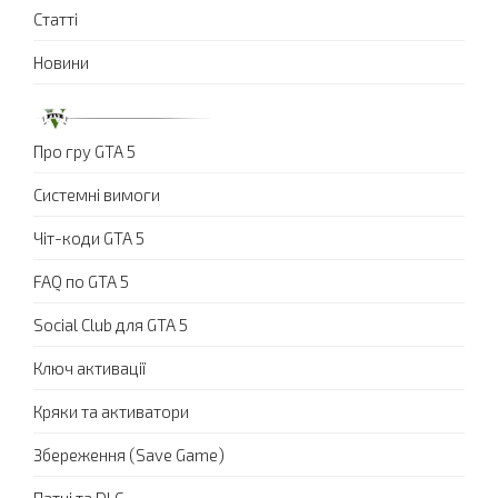
Статті
Новини
Про гру GTA 5
Системні вимоги
Чіт-коди GTA 5
FAQ по GTA 5
Social Club для GTA 5
Ключ активації
Кряки та активатори
Збереження (Save Game)
Патчі та DLC