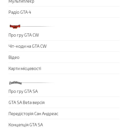
Мультиплеєр
Радіо GTA 4
Про гру GTA CW
Чіт-коди на GTA CW
Відео
Карти місцевості
Про гру GTA SA
GTA SA Beta версія
Передісторія Сан Андреас
Концепція GTA SA