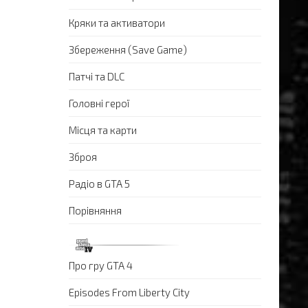
Кряки та активатори
Збереження (Save Game)
Патчі та DLC
Головні герої
Місця та карти
Зброя
Радіо в GTA 5
Порівняння
Про гру GTA 4
Episodes From Liberty City