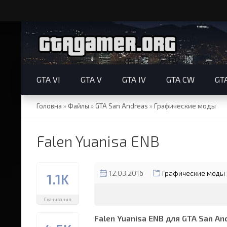
GTA VI
GTA V
GTA IV
GTA CW
GT
Головна
»
Файлы
»
GTA San Andreas
»
Графические моды
Falen Yuanisa ENB
12.03.2016
Графические моды 
1.1K
Скачивания
Falen Yuanisa ENB для GTA San An