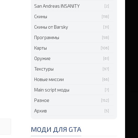
San Andreas INSANITY
[2]
Скины
[118]
Скины от Barsky
[31]
Программы
[58]
Карты
[106]
Оружие
[61]
Текстуры
[97]
Новые миссии
[66]
Main script моды
[7]
Разное
[152]
Архив
[5]
МОДИ ДЛЯ GTA