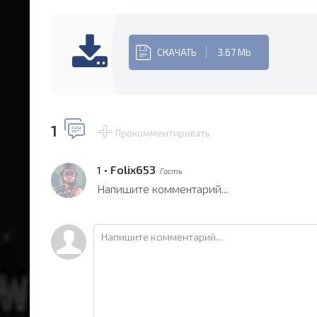
СКАЧАТЬ
3.67 Mb
1
Прокомментировать
•
Folix653
1
Гость
Напишите комментарий...