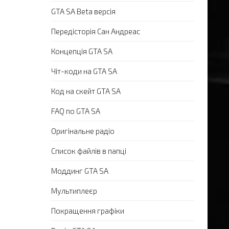
GTA SA Beta версія
Передісторія Сан Андреас
Концепція GTA SA
Чіт-коди на GTA SA
Код на скейт GTA SA
FAQ по GTA SA
Оригінальне радіо
Список файлів в папці
Моддинг GTA SA
Мультиплеєр
Покращення графіки