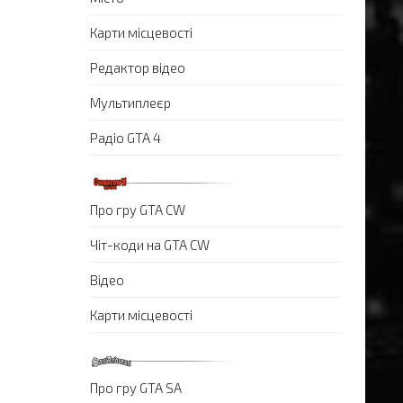
Карти місцевості
Редактор відео
Мультиплеєр
Радіо GTA 4
Про гру GTA CW
Чіт-коди на GTA CW
Відео
Карти місцевості
Про гру GTA SA