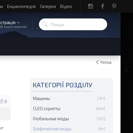
ли
Енциклопедія
Галерея
Відео
єстрація
13
користувачів!
Назад
КАТЕГОРІЇ РОЗДІЛУ
Машины
[767]
9
CLEO скрипты
[660]
Глобальные моды
[297]
ит
Графические моды
[64]