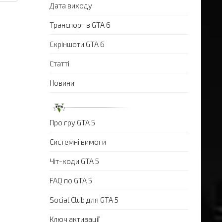
Дата виходу
Транспорт в GTA 6
Скріншоти GTA 6
Статті
Новини
Про гру GTA 5
Системні вимоги
Чіт-коди GTA 5
FAQ по GTA 5
Social Club для GTA 5
Ключ активації