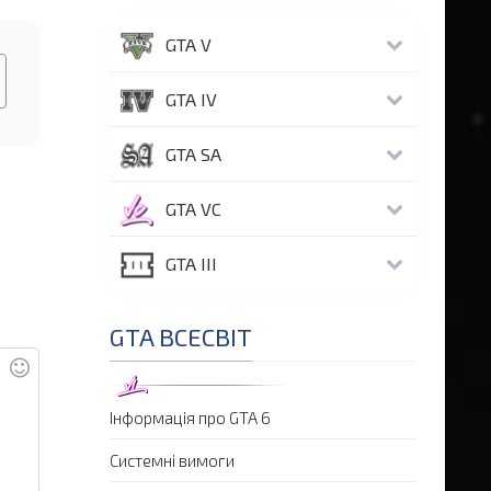
GTA V
GTA IV
GTA SA
GTA VC
GTA III
GTA ВСЕСВІТ
Інформація про GTA 6
Системні вимоги