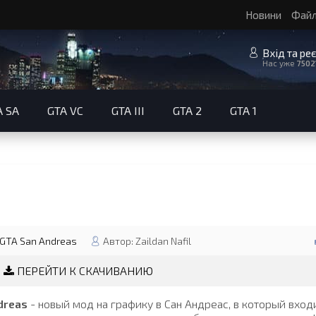
Новини
Фай
Вхід та ре
Нас уже
7502
A SA
GTA VC
GTA III
GTA 2
GTA 1
GTA San Andreas
Автор: Zaildan Nafil
ПЕРЕЙТИ К СКАЧИВАНИЮ
dreas
- новый мод на графику в Сан Андреас, в который вход