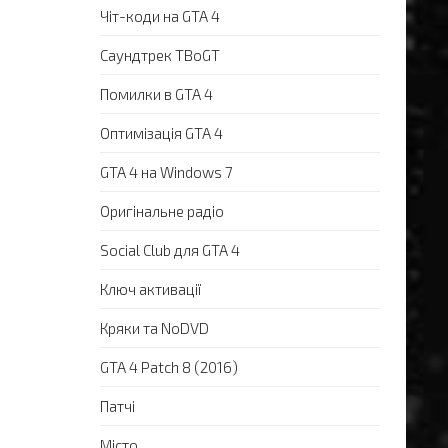
Чіт-коди на GTA 4
Саундтрек TBoGT
Помилки в GTA 4
Оптимізація GTA 4
GTA 4 на Windows 7
Оригінальне радіо
Social Club для GTA 4
Ключ активації
Кряки та NoDVD
GTA 4 Patch 8 (2016)
Патчі
Місто