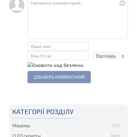
КАТЕГОРІЇ РОЗДІЛУ
Машины
[767]
CLEO скрипты
[660]