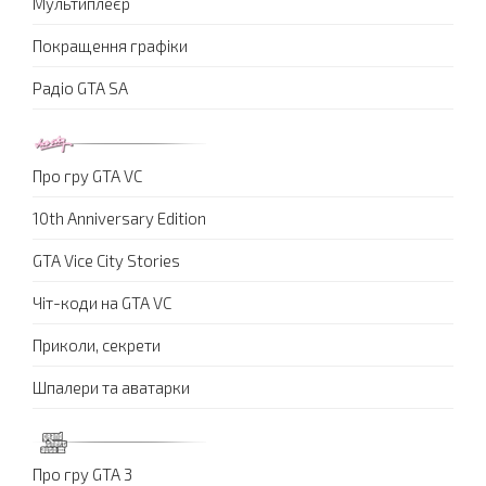
Мультиплеєр
Покращення графіки
Радіо GTA SA
Про гру GTA VC
10th Anniversary Edition
GTA Vice City Stories
Чіт-коди на GTA VC
Приколи, секрети
Шпалери та аватарки
Про гру GTA 3