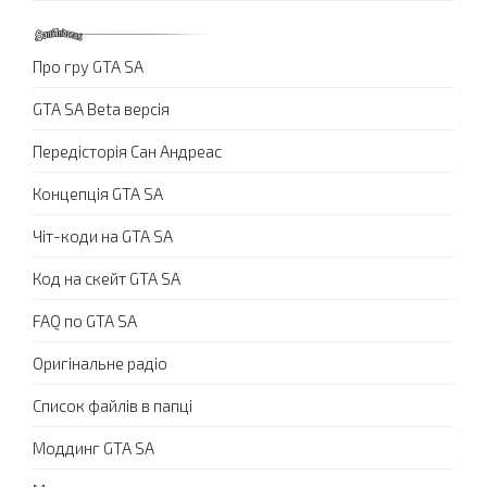
Про гру GTA SA
GTA SA Beta версія
Передісторія Сан Андреас
Концепція GTA SA
Чіт-коди на GTA SA
Код на скейт GTA SA
FAQ по GTA SA
Оригінальне радіо
Список файлів в папці
Моддинг GTA SA