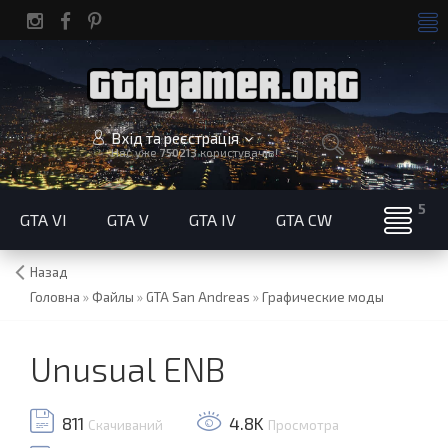
Вхід та реєстрація
Нас уже
750213
користувачів!
GTA VI
GTA V
GTA IV
GTA CW
Назад
Головна
»
Файлы
»
GTA San Andreas
»
Графические моды
Unusual ENB
811
4.8K
Скачиваний
Просмотра