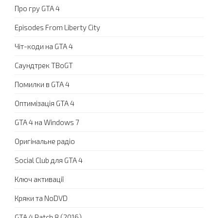
Про гру GTA 4
Episodes From Liberty City
Чіт-коди на GTA 4
Саундтрек TBoGT
Помилки в GTA 4
Оптимізація GTA 4
GTA 4 на Windows 7
Оригінальне радіо
Social Club для GTA 4
Ключ активації
Кряки та NoDVD
GTA 4 Patch 8 (2016)