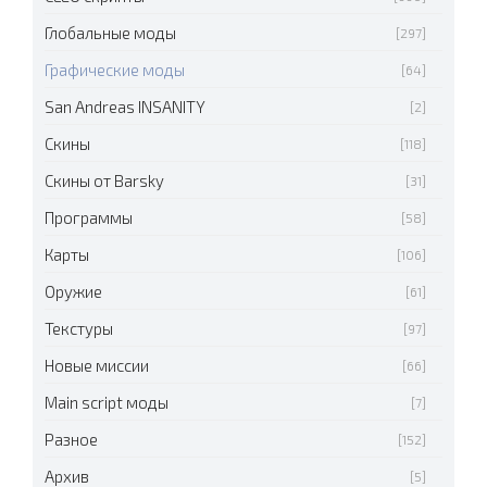
Глобальные моды
[297]
Графические моды
[64]
San Andreas INSANITY
[2]
Скины
[118]
Скины от Barsky
[31]
Программы
[58]
Карты
[106]
Оружие
[61]
Текстуры
[97]
Новые миссии
[66]
Main script моды
[7]
Разное
[152]
Архив
[5]