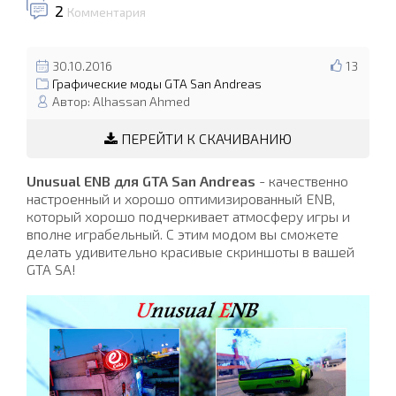
2
Комментария
30.10.2016
13
Графические моды GTA San Andreas
Автор: Alhassan Ahmed
ПЕРЕЙТИ К СКАЧИВАНИЮ
Unusual ENB для GTA San Andreas
- качественно
настроенный и хорошо оптимизированный ENB,
который хорошо подчеркивает атмосферу игры и
вполне играбельный. С этим модом вы сможете
делать удивительно красивые скриншоты в вашей
GTA SA!