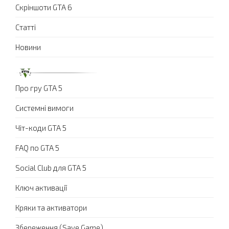
Скріншоти GTA 6
Статті
Новини
Про гру GTA 5
Системні вимоги
Чіт-коди GTA 5
FAQ по GTA 5
Social Club для GTA 5
Ключ активації
Кряки та активатори
Збереження (Save Game)