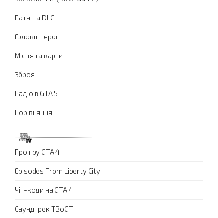
Патчі та DLC
Головні герої
Місця та карти
Зброя
Радіо в GTA 5
Порівняння
Про гру GTA 4
Episodes From Liberty City
Чіт-коди на GTA 4
Саундтрек TBoGT