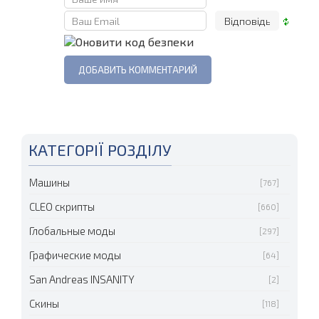
КАТЕГОРІЇ РОЗДІЛУ
Машины
[767]
CLEO скрипты
[660]
Глобальные моды
[297]
Графические моды
[64]
San Andreas INSANITY
[2]
Скины
[118]