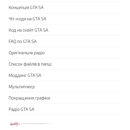
Концепція GTA SA
Чіт-коди на GTA SA
Код на скейт GTA SA
FAQ по GTA SA
Оригінальне радіо
Список файлів в папці
Моддинг GTA SA
Мультиплеєр
Покращення графіки
Радіо GTA SA