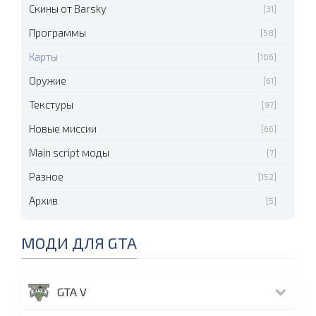
Скины от Barsky
[31]
Программы
[58]
Карты
[106]
Оружие
[61]
Текстуры
[97]
Новые миссии
[66]
Main script моды
[7]
Разное
[152]
Архив
[5]
МОДИ ДЛЯ GTA
GTA V