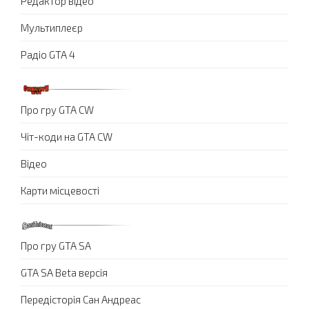
Редактор відео
Мультиплеєр
Радіо GTA 4
Про гру GTA CW
Чіт-коди на GTA CW
Відео
Карти місцевості
Про гру GTA SA
GTA SA Beta версія
Передісторія Сан Андреас