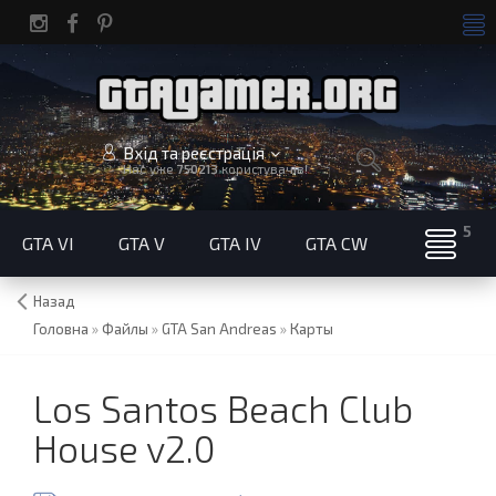
Вхід та реєстрація
Нас уже
750213
користувачів!
GTA VI
GTA V
GTA IV
GTA CW
Назад
Головна
»
Файлы
»
GTA San Andreas
»
Карты
Los Santos Beach Club
House v2.0