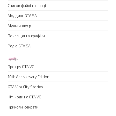
Список файлів в папці
Моддинг GTA SA
Мультиплеєр
Покращення графіки
Радіо GTA SA
Про гру GTA VC
10th Anniversary Edition
GTA Vice City Stories
Чіт-коди на GTA VC
Приколи, секрети