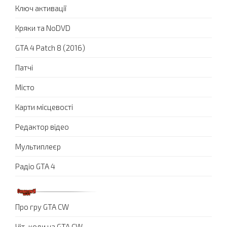
Ключ активації
Кряки та NoDVD
GTA 4 Patch 8 (2016)
Патчі
Місто
Карти місцевості
Редактор відео
Мультиплеєр
Радіо GTA 4
Про гру GTA CW
Чіт-коди на GTA CW