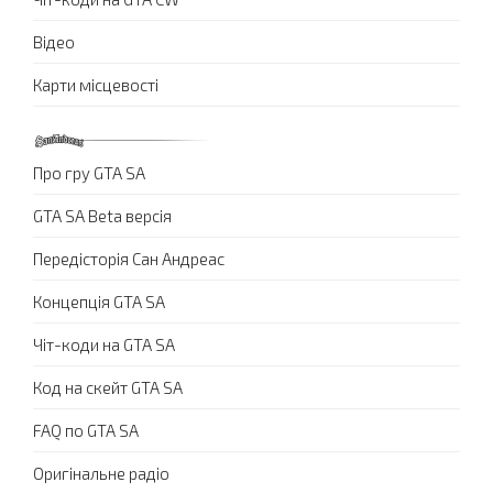
Відео
Карти місцевості
Про гру GTA SA
GTA SA Beta версія
Передісторія Сан Андреас
Концепція GTA SA
Чіт-коди на GTA SA
Код на скейт GTA SA
FAQ по GTA SA
Оригінальне радіо