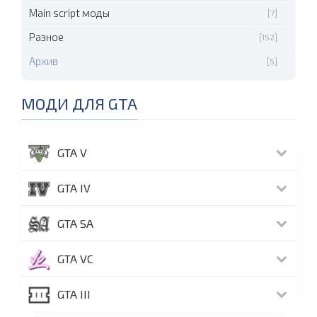
Main script моды
[7]
Разное
[152]
Архив
[5]
МОДИ ДЛЯ GTA
GTA V
GTA IV
GTA SA
GTA VC
GTA III