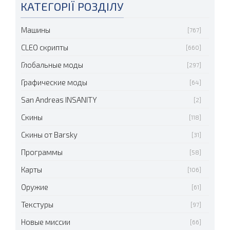
КАТЕГОРІЇ РОЗДІЛУ
Машины
[767]
CLEO скрипты
[660]
Глобальные моды
[297]
Графические моды
[64]
San Andreas INSANITY
[2]
Скины
[118]
Скины от Barsky
[31]
Программы
[58]
Карты
[106]
Оружие
[61]
Текстуры
[97]
Новые миссии
[66]