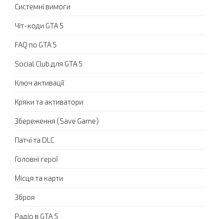
Системні вимоги
Чіт-коди GTA 5
FAQ по GTA 5
Social Club для GTA 5
Ключ активації
Кряки та активатори
Збереження (Save Game)
Патчі та DLC
Головні герої
Місця та карти
Зброя
Радіо в GTA 5