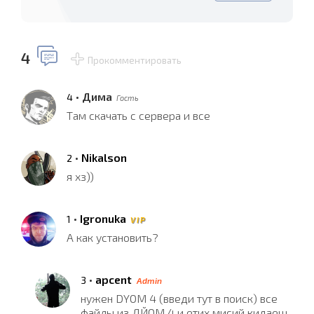
4
Прокомментировать
•
Дима
4
Гость
Там скачать с сервера и все
•
Nikalson
2
я хз))
•
Igronuka
1
V I P
А как установить?
•
apcent
3
Admin
нужен DYOM 4 (введи тут в поиск) все
файлы из ДЙОМ 4 и етих мисий кидаеш