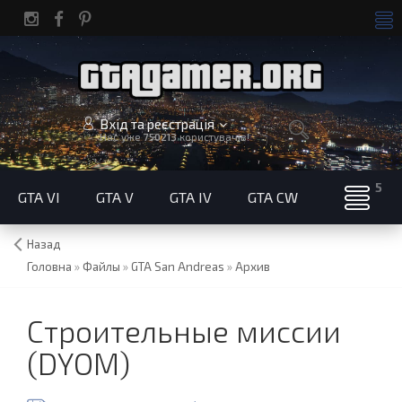
Вхід та реєстрація
Нас уже
750213
користувачів!
GTA VI
GTA V
GTA IV
GTA CW
Назад
Головна
»
Файлы
»
GTA San Andreas
»
Архив
Строительные миссии
(DYOM)