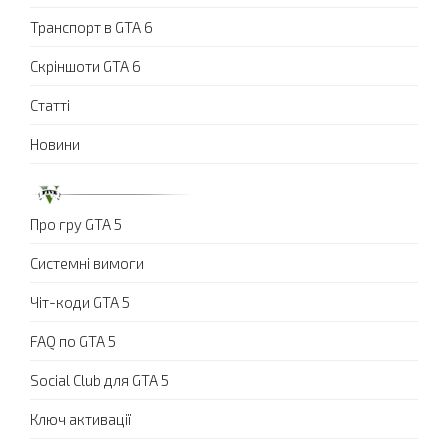
Транспорт в GTA 6
Скріншоти GTA 6
Статті
Новини
Про гру GTA 5
Системні вимоги
Чіт-коди GTA 5
FAQ по GTA 5
Social Club для GTA 5
Ключ активації