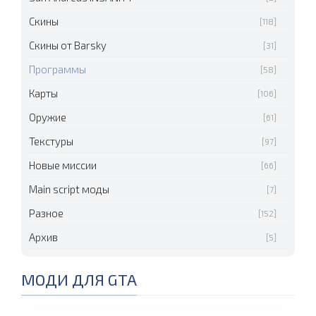
Скины
[118]
Скины от Barsky
[31]
Программы
[58]
Карты
[106]
Оружие
[61]
Текстуры
[97]
Новые миссии
[66]
Main script моды
[7]
Разное
[152]
Архив
[5]
МОДИ ДЛЯ GTA