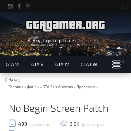
Вхід та реєстрація
Нас уже
750213
користувачів!
GTA VI
GTA V
GTA IV
GTA CW
Назад
Головна
»
Файлы
»
GTA San Andreas
»
Программы
No Begin Screen Patch
499
3.9K
Скачиваний
Просмотров