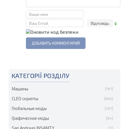
КАТЕГОРІЇ РОЗДІЛУ
Машины
[767]
CLEO скрипты
[660]
Глобальные моды
[297]
Графические моды
[64]
San Andreas INSANITY
[2]