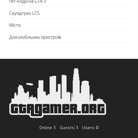
Чіт-коди на GTA 3
Саундтрек LCS
Місто
Для мобільних пристроїв
Online:
1
Guests:
1
Users:
0