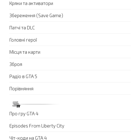
Кряки та активатори
Збереження (Save Game)
Патчі та DLC
Головні герої
Місця та карти
Зброя
Радіо в GTA 5
Порівняння
Про гру GTA 4
Episodes From Liberty City
Чіт-коди на GTA 4