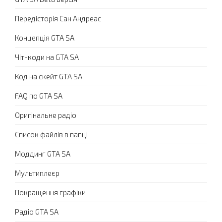
Передісторія Сан Андреас
Концепція GTA SA
Чіт-коди на GTA SA
Код на скейт GTA SA
FAQ по GTA SA
Оригінальне радіо
Список файлів в папці
Моддинг GTA SA
Мультиплеєр
Покращення графіки
Радіо GTA SA