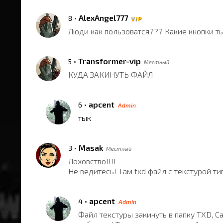
•
AlexAngel777
8
V I P
Люди как пользоватся??? Какие кнопки ты
•
Transformer-vip
5
Местный
КУДА ЗАКИНУТЬ ФАЙЛ
•
apcent
6
Admin
тык
•
Masak
3
Местный
Лоховство!!!!
Не ведитесь! Там txd файл с текстурой ти
•
apcent
4
Admin
Файл текстуры закинуть в папку TXD, Са