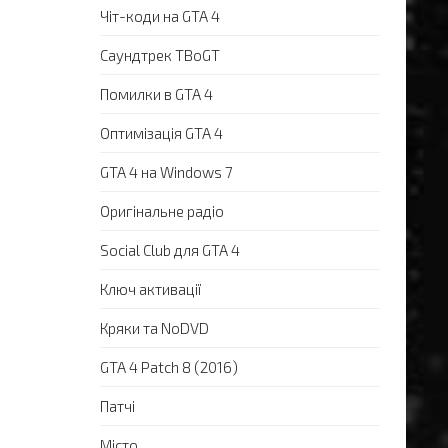
Чіт-коди на GTA 4
Саундтрек TBoGT
Помилки в GTA 4
Оптимізація GTA 4
GTA 4 на Windows 7
Оригінальне радіо
Social Club для GTA 4
Ключ активації
Кряки та NoDVD
GTA 4 Patch 8 (2016)
Патчі
Місто