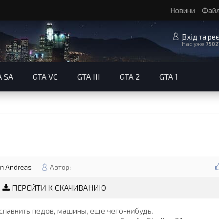
Новини
Фай
Вхід та ре
Нас уже
7502
A SA
GTA VC
GTA III
GTA 2
GTA 1
n Andreas
Автор:
ПЕРЕЙТИ К СКАЧИВАНИЮ
павнить педов, машины, еще чего-нибудь.