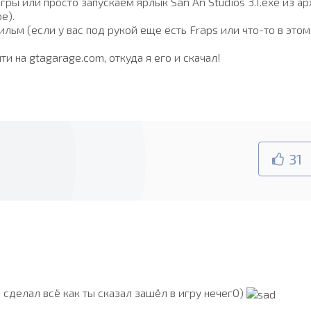
гры или просто запускаем ярлык San An Studios 3.1.exe из ар
е).
ьм (если у вас под рукой еще есть Fraps или что-то в этом
и на gtagarage.com, откуда я его и скачал!
31
 сделал всё как ты сказал зашёл в игру нечегО)