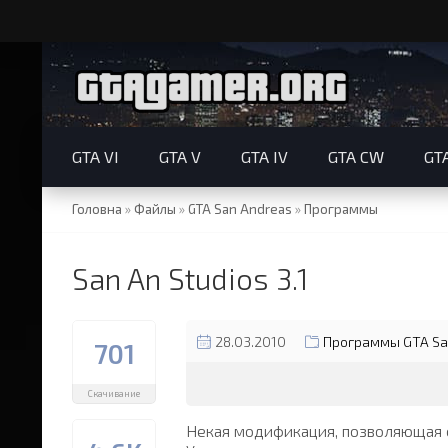
GTA VI
GTA V
GTA IV
GTA CW
GT
Головна
»
Файлы
»
GTA San Andreas
»
Программы
San An Studios 3.1
28.03.2010
Программы GTA Sa
701
Скачивание
Некая модификация, позволяющая с