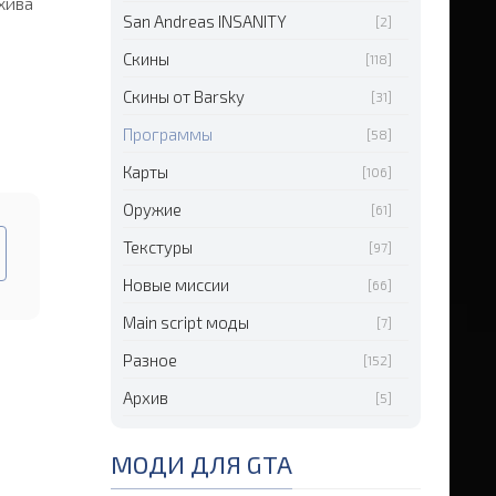
хива
San Andreas INSANITY
[2]
Скины
[118]
Скины от Barsky
[31]
Программы
[58]
Карты
[106]
Оружие
[61]
Текстуры
[97]
Новые миссии
[66]
Main script моды
[7]
Разное
[152]
Архив
[5]
МОДИ ДЛЯ GTA