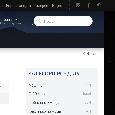
ли
Енциклопедія
Галерея
Відео
єстрація
13
користувачів!
Назад
КАТЕГОРІЇ РОЗДІЛУ
Машины
[767]
31
CLEO скрипты
[660]
Глобальные моды
[297]
Графические моды
[64]