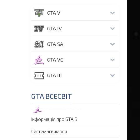
GTA V
GTA IV
GTA SA
GTA VC
GTA III
GTA ВСЕСВІТ
Інформація про GTA 6
Системні вимоги