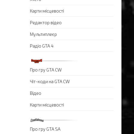
Карти місцевості
Редактор відео
Мультиплеєр
Радіо GTA 4
Про гру GTA CW
Чіт-коди на GTA CW
Відео
Карти місцевості
Про гру GTA SA