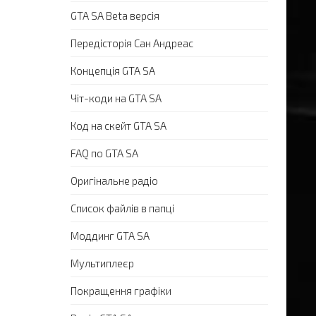
GTA SA Beta версія
Передісторія Сан Андреас
Концепція GTA SA
Чіт-коди на GTA SA
Код на скейт GTA SA
FAQ по GTA SA
Оригінальне радіо
Список файлів в папці
Моддинг GTA SA
Мультиплеєр
Покращення графіки