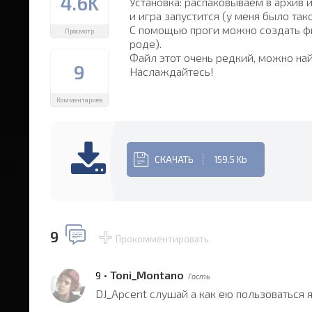
4.6K
Установка: распаковываем в архив и
и игра запустится (у меня было тако
С помощью проги можно создать фил
Просмотр
роде).
Файл этот очень редкий, можно найт
9
Наслаждайтесь!
Комментариев
СКАЧАТЬ
159.5 Kb
9
Прокомментировать
•
Toni_Montano
9
Гость
DJ_Apcent слушай а как ею пользоваться я