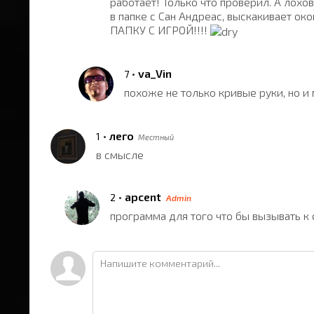
работает! Только что проверил. А лохов
в папке с Сан Андреас, выскакивает
ПАПКУ С ИГРОЙ!!!!
•
va_Vin
7
похоже не только кривые руки, но и 
•
лего
1
Местный
в смысле
•
apcent
2
Admin
программа для того что бы вызывать к 