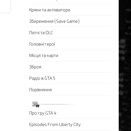
Кряки та активатори
Збереження (Save Game)
Патчі та DLC
Головні герої
Місця та карти
Зброя
Радіо в GTA 5
Порівняння
Про гру GTA 4
Episodes From Liberty City