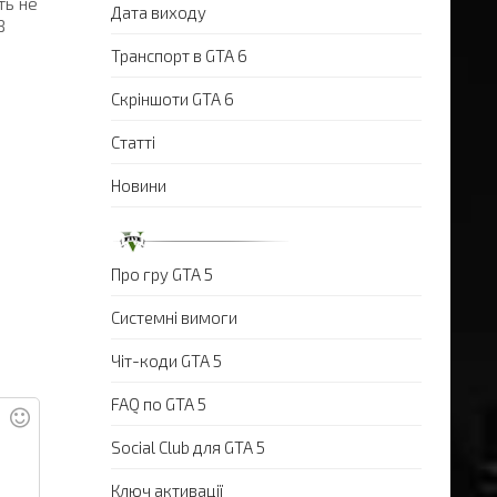
ть не
Дата виходу
В
Транспорт в GTA 6
Скріншоти GTA 6
Статті
Новини
Про гру GTA 5
Системні вимоги
Чіт-коди GTA 5
FAQ по GTA 5
Social Club для GTA 5
Ключ активації