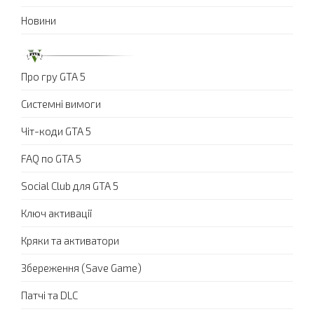
Новини
Про гру GTA 5
Системні вимоги
Чіт-коди GTA 5
FAQ по GTA 5
Social Club для GTA 5
Ключ активації
Кряки та активатори
Збереження (Save Game)
Патчі та DLC