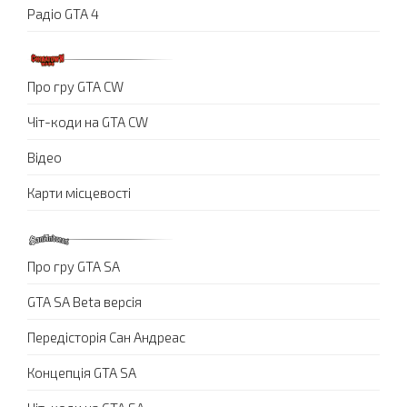
Радіо GTA 4
Про гру GTA CW
Чіт-коди на GTA CW
Відео
Карти місцевості
Про гру GTA SA
GTA SA Beta версія
Передісторія Сан Андреас
Концепція GTA SA