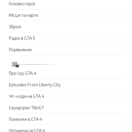
Головні герої
Місця та карти
Зброя
Радіо в GTA 5
Порівняння
Про гру GTA 4
Episodes From Liberty City
Чіт-коди на GTA 4
Саундтрек TBoGT
Помилки в GTA 4
Оптимізація GTA 4