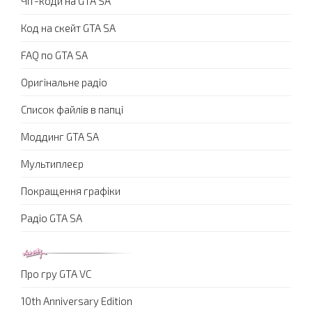
Чіт-коди на GTA SA
Код на скейт GTA SA
FAQ по GTA SA
Оригінальне радіо
Список файлів в папці
Моддинг GTA SA
Мультиплеєр
Покращення графіки
Радіо GTA SA
Про гру GTA VC
10th Anniversary Edition