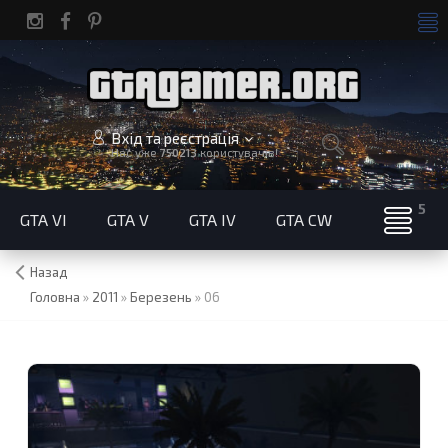
Вхід та реєстрація
Нас уже
750213
користувачів!
GTA VI
GTA V
GTA IV
GTA CW
Назад
Головна
»
2011
»
Березень
»
06