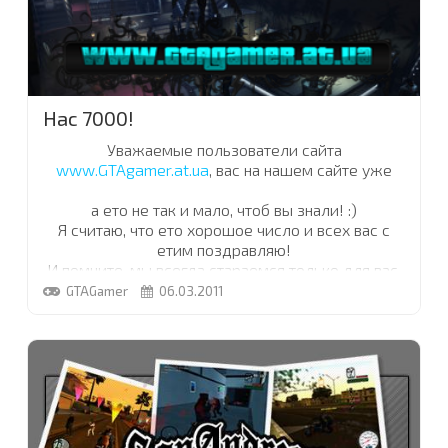
Нас 7000!
Уважаемые пользователи сайта
www.GTAgamer.at.ua
, вас на нашем сайте уже
7000
а ето не так и мало, чтоб вы знали! :)
Я считаю, что ето хорошое число и всех вас с
етим поздравляю!
И помните, мы всегда стараемся только для вас,
дорогие пользователи, так как,
GTAGamer
06.03.2011
вы помогаете нам развиватся а развиваемся мы
для вас! Вот так вот :)
Оставайтесь с нами, все лучшее впереди!