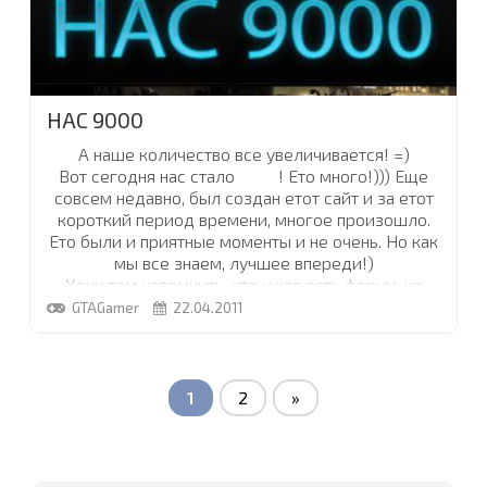
НАС 9000
А наше количество все увеличивается! =)
Вот сегодня нас стало
9000
! Ето много!))) Еще
совсем недавно, был создан етот сайт и за етот
короткий период времени, многое произошло.
Ето были и приятные моменты и не очень. Но как
мы все знаем, лучшее впереди!)
Хочу вам напомнить, что у нас есть форум, на
котором нужно проявлять активность! Вас много,
GTAGamer
22.04.2011
так покажите, что вы есть))) Что еще сказать... Я
рад, что вы все здесь есть и что пользуетесь
услугами сайта. Оставайтесь с нами! :)
...
1
2
»