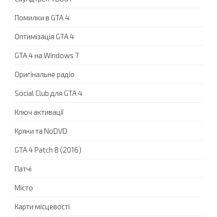
Помилки в GTA 4
Оптимізація GTA 4
GTA 4 на Windows 7
Оригінальне радіо
Social Club для GTA 4
Ключ активації
Кряки та NoDVD
GTA 4 Patch 8 (2016)
Патчі
Місто
Карти місцевості