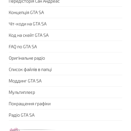
Передісторія Сан Андреас
Концепція GTA SA
Чіт-коди на GTA SA
Код на скейт GTA SA
FAQ по GTA SA
Оригінальне радіо
Список файлів в папці
Моддинг GTA SA
Мультиплеєр
Покращення графіки
Радіо GTA SA