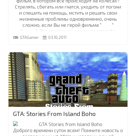
фильм, в котором все происходит на колесах?
Стрелять, сбегать или гнатся, уходить от погони
и спешить на помощь, мстить и решать свои
жизненные проблемы одновременно, очень
сложно, если Вы не герой фильма "
Езда
"
(
DRIVE
). Это произведение кинематографа
включает в себя все то, что Вы больше всего
GTAGamer
03.10.2011
любите делать в любимой серии игр
GTA
. Тут
Вам и захватывающий сюжет, и погони, и боевик.
Кинокартина вышла на экраны в 2011 году, снята
Николасом Виндингом Рёфном.
...
GTA: Stories From Island Boho
Доброго времени суток всем! Помните новость о