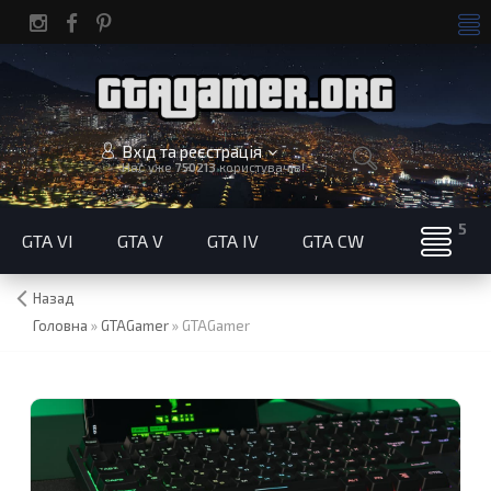
Вхід та реєстрація
Нас уже
750213
користувачів!
GTA VI
GTA V
GTA IV
GTA CW
Назад
Головна
»
GTAGamer
»
GTAGamer