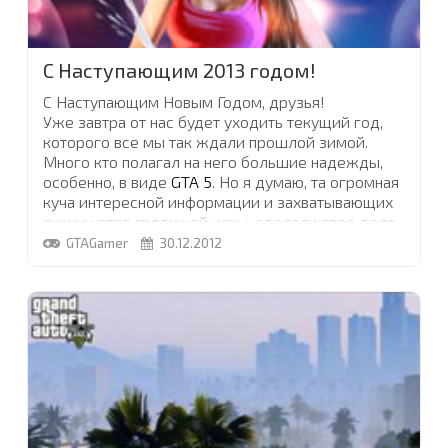
С Наступающим 2013 годом!
С Наступающим Новым Годом, друзья!
Уже завтра от нас будет уходить текущий год,
которого все мы так ждали прошлой зимой.
Много кто полагал на него большие надежды,
особенно, в виде
GTA 5
. Но я думаю, та огромная
куча интересной информации и захватывающих
скриншотов грядущей игры, сделали свое дело
и вполне компенсировали несбывшиеся мечты
GTAGamer
30.12.2012
фанатов Grand Theft Auto. Тем более, что дата
выхода игры уже известна и она не за горами!
Давайте возобновим в памяти все события
...