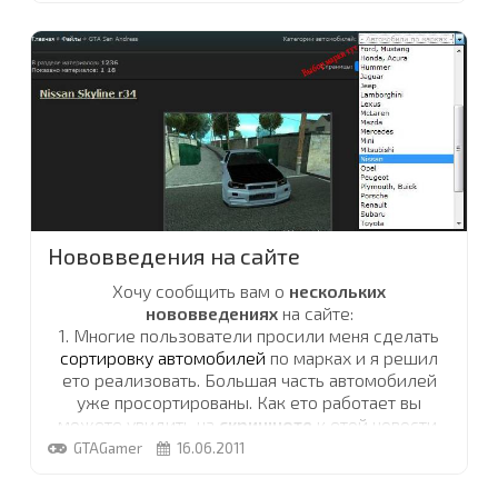
Так же двигаясь в сторону доков вы так же
увидите совсем новый качественный красивый
город.Так же была создана красивая,
заворажевающая своими ярко сияющими
огнями ночь, которая станет доступна только в
BETA 1.3
...
Нововведения на сайте
Хочу сообщить вам о
нескольких
нововведениях
на сайте:
1. Многие пользователи просили меня сделать
сортировку автомобилей
по марках и я решил
ето реализовать. Большая часть автомобилей
уже просортированы. Как ето работает вы
можете увидить на
скриншоте
к етой новости.
2.
Мини Чат
был перенесен в самый низ
форума
,
GTAGamer
16.06.2011
там он и останется.
3. Вы наверно заметили кнопочку "
В верх