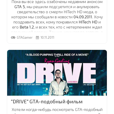
Пока вы все здесь озабочены недавним анонсом
GTA 5
, мы решили подсуетится и анулировать
сведетельство о смерти HITech HD мода, о
котором мы сообщали в новости
04.09.2011
. Хочу
поздравить всех, кому понравился
HITech HD
и
его
Beta 1.2
, и всех тех, кто с нетерпением ждал
следующей версии. Так же, хочу гордо заявить о
том, что работа над модом продолжается и Beta
GTAGamer
10.11.2011
1.3 будет доступна для скачивания, скоро, на
нашем сайте.
...
"DRIVE" GTA-подобный фильм
Хотели когда-нибудь посмотреть GTA-подобный