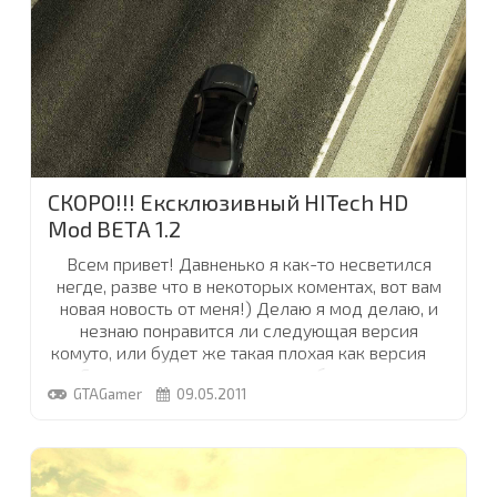
...
СКОРО!!! Ексклюзивный HITech HD
Mod BETA 1.2
Всем привет! Давненько я как-то несветился
негде, разве что в некоторых коментах, вот вам
новая новость от меня!) Делаю я мод делаю, и
незнаю понравится ли следующая версия
комуто, или будет же такая плохая как версия
1.1
Скушно стало просто делать без критики,
GTAGamer
09.05.2011
немногие ждут этого мода но вот для них мои
все старания. Пролью немного света на "
HITech
HD Mod BETA 1.2
" так сказать, небуду писать тут
сильный красноречивый ридми, а просто
розкажу так вкратце что и как.