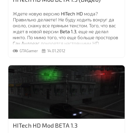
Ждете новую версию
HITech HD
мода?
Правильно делаете! Не буду ходить вокруг да
около, скажу все прямым текстом. Того, что вас
ждет в новой версии
Beta 1.3
, еще не делал
никто. По мимо того, что еще больше просторов
Сан Андреас
покроется настоящими HD
текстурами, графика и физика игры улучшится в
GTAGamer
14.01.2012
десятки раз, вы получите полностью по русски
озвученную, старую-добрую GTA SA, в высшем
качестве исполнения! Пока что, работа идет над
озвучиванием кат-сцен, но планы наши велики ;)
Некоторую часть того, что уже готово, смотрите
на видео в этой новости.
...
HITech HD Mod BETA 1.3