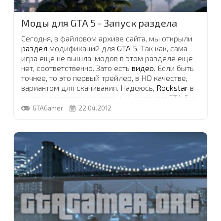
Моды для GTA 5 - Запуск раздела
Сегодня, в файловом архиве сайта, мы открыли
раздел
модификаций для
GTA 5
. Так как, сама
игра еще не вышла, модов в этом разделе еще
нет, соответственно. Зато есть
видео
. Если быть
точнее, то это первый трейлер, в HD качестве,
вариантом для скачивания. Надеюсь,
Rockstar
в
скором времени порадуют нас выходом GTA 5 и
новый раздел заполнится. Комментарии к
GTAGamer
22.04.2012
новости я отключу, так как, обсуждать здесь
нечего, по-моему.