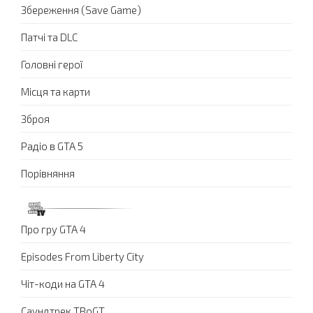
Збереження (Save Game)
Патчі та DLC
Головні герої
Місця та карти
Зброя
Радіо в GTA 5
Порівняння
Про гру GTA 4
Episodes From Liberty City
Чіт-коди на GTA 4
Саундтрек TBoGT