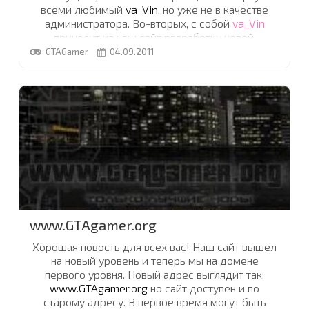
всеми любимый
va_Vin
, но уже не в качестве
администратора. Во-вторых, с собой
va_Vin
приносит на наш сайт разработку новой,
глобальной модификации, под названием
...
GTAGamer
04.09.2011
www.GTAgamer.org
Хорошая новость для всех вас! Наш сайт вышел
на новый уровень и теперь мы на домене
первого уровня. Новый адрес выглядит так:
www.GTAgamer.org
но сайт доступен и по
старому адресу. В первое время могут быть