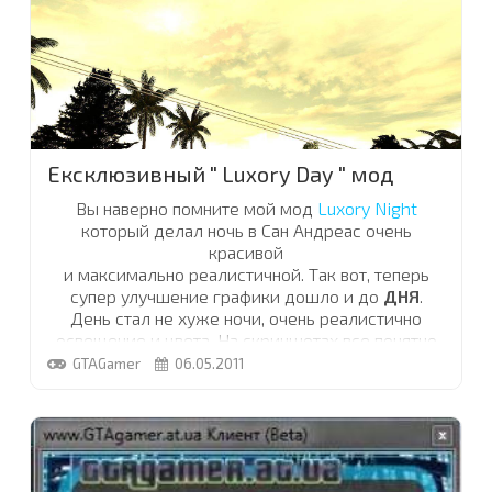
И так дорогие мои,
...
Ексклюзивный " Luxory Day " мод
Вы наверно помните мой мод
Luxory Night
который делал ночь в Сан Андреас очень
красивой
и максимально реалистичной. Так вот, теперь
супер улучшение графики дошло и до
ДНЯ
.
День стал не хуже ночи, очень реалистично
освещение и цвета. На скриншотах все понятно
=)
GTAGamer
06.05.2011
Хочу отдельно подчеркнуть
НЕБО
,
...