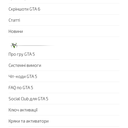
Скріншоти GTA 6
Статті
Новини
Про гру GTA 5
Системні вимоги
Чіт-коди GTA 5
FAQ по GTA 5
Social Club для GTA 5
Ключ активації
Кряки та активатори