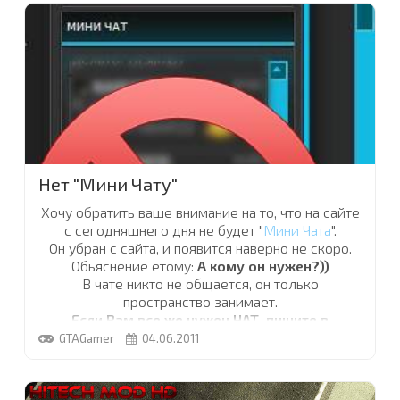
страницы
" которая появляется слева, вверху
сайта, когда вы прокручиваете страницу. Она
создана по принципу такой же кнопки Вконтакте
и будет существовать для того что бы сайт был
более удобен пользователям.
Пока ето всё. Оставайтесь с нами.
...
Нет "Мини Чату"
Хочу обратить ваше внимание на то, что на сайте
с сегодняшнего дня
не будет "
Мини Чата
"
.
Он убран с сайта, и появится наверно не скоро.
Обьяснение етому:
А кому он нужен?))
В чате никто не общается, он только
пространство занимает.
Если Вам все же нужен ЧАТ, пишите в
комментарии к етой новости.
GTAGamer
04.06.2011
Если наберется достаточное колличество
людей, нуждающихся в чате, он будет
возвращен.