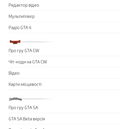
Редактор відео
Мультиплеєр
Радіо GTA 4
Про гру GTA CW
Чіт-коди на GTA CW
Відео
Карти місцевості
Про гру GTA SA
GTA SA Beta версія