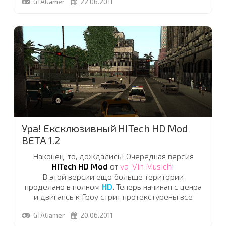
GTAGamer
22.06.2011
ети новости до пользователей сайта. После того,
как Вы услышали новость, прочитали ее на
другом сайте или узнали от пришельцев, Вам
нужно будет написать ее своими словами, ни в
коем случае не копировать тупо текст с другого
сайта! Будучи журналистом на нашем сайте, Вы
можете тратить не более 20 минут в день, но
получать хорошие привелегии. Оплаты
журналистам как таковой
нет
, но хорошие,
трудолюбивые журналисты, будут получать
денежные вознаграждения
! Для того, что бы
стать журналистом, Вам нужно
...
Ура! Ексклюзивный HITech HD Mod
BETA 1.2
Наконец-то, дождались! Очередная версия
HITech HD Mod
от
va_Vin Musich
!
В этой версии ещо больше територии
проделано в полном
HD
. Теперь начиная с ценра
и двигаясь к Гроу стрит протекстурены все
домики которые выстроены в ряд по долгим
GTAGamer
20.06.2011
криминальным улицам
Лос Сантоса
.