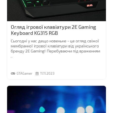
Огляд ігрової клавіатури 2E Gaming
Keyboard KG315 RGB
Сьогодні у нас дещо новеньке - це огляд свіжої
мембранної ігрової клавіатури від українського
бренду 2E Gaming! Перебуваючи під враженням
...
GTAGamer
11.11.2023