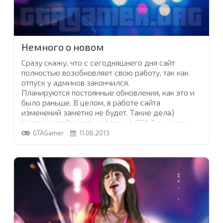
Немного о новом
Сразу скажу, что с сегодняшнего дня сайт
полностью возобновляет свою работу, так как
отпуск у админов закончился.
Планируются постоянные обновления, как это и
было раньше. В целом, в работе сайта
изменений заметно не будет. Такие дела)
Кстати, читайте новые факты о GTA 5 в нашем
превью разделе
.
GTAGamer
11.06.2013
Наслаждайтесь летом!