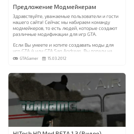
Предложение Модмейкерам
Здравствуйте, уважаемые пользователи и гости
нашего сайта! Сейчас мы набираем команду
модмейкеров, то есть людей, которые создают
различные модификации для игр GTA.
Если Вы умеете и хотите создавать моды для
игр GTA 4 или GTA San Andreas, Вы попали на
нужную страницу! Мы готовы сотрудничать, как с
GTAGamer
15.03.2012
индивидуальными модмейкерами, так и с уже
сформировавшимися коллективами создателей
модификаций. Смотрите полный список
ваккансий
...
HITech HD Mod BETA 1.3 (Видео)