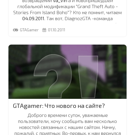
возвращении
va_Vin
'a и новопришедшей
глобальной модификации "Grand Theft Auto -
Stories From Island Boho"? Кто не помнит, читаем
04.09.2011
. Так вот, DiagnozGTA -команда
занимающаяся созданием, выше упомянутой
GTAGamer
модификации, теперь обитает в одном из
01.10.2011
разделов нашего форума. Официальная тема
мода, пока на стадии разработки, но совсем
скоро, вы сможете узнавать там самые свежие
новости касающиеся мода. Все участники "DG"
команды будут носить одноименную группу и
статус модмейкеров на сайте. А теперь,
расскажу и о самой модификации.
...
GTAgamer: Что нового на сайте?
Доброго времени суток, уважаемые
пользователи, хочу сообщить вам несколько
новостей связанных с нашим сайтом. Начну,
пожалуй, с приятных: Во-первых, к нам вернулся