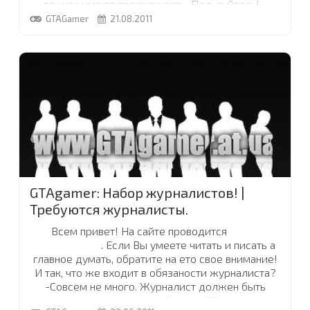
так как имеют прозрачность. Пользуйтесь!
...
GTAGamer
21.08.2011
GTAgamer: Набор журналистов! |
Требуются журналисты.
Всем привет! На сайте проводится
набор
журналистов
. Если Вы умеете читать и писать а
главное думать, обратите на ето свое внимание!
И так, что же входит в обязаности журналиста?
-Совсем не много. Журналист должен быть
вкурсе последних новостей мира
GTA
и доносить