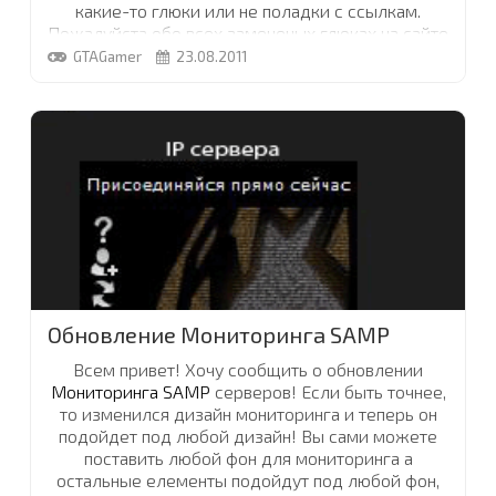
какие-то глюки или не поладки с ссылкам.
Пожалуйста обо всех замеченых глюках на сайте
или о не рабочих ссылках сообщайте в
GTAGamer
23.08.2011
комментарии к этой новости.
...
Обновление Мониторинга SAMP
Всем привет! Хочу сообщить о обновлении
Мониторинга SAMP
серверов! Если быть точнее,
то изменился дизайн мониторинга и теперь он
подойдет под любой дизайн! Вы сами можете
поставить любой фон для мониторинга а
остальные елементы подойдут под любой фон,