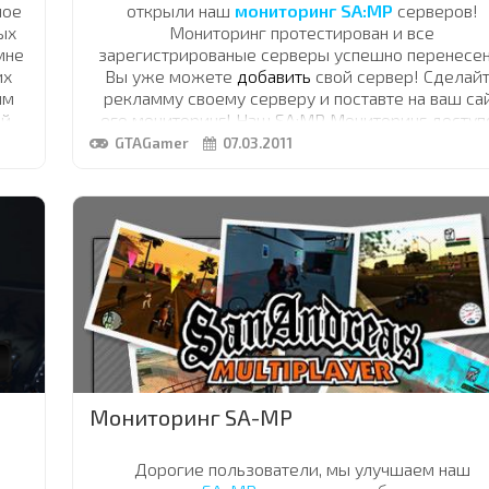
ное
открыли наш
мониторинг SA:MP
серверов!
ых
Мониторинг протестирован и все
мне
зарегистрированые серверы успешно перенесен
их
Вы уже можете
добавить
свой сервер! Сделай
им
рекламму своему серверу и поставте на ваш са
ой
его мониторинг! Наш SA:MP Мониторинг доступ
по ссылке
www.gtagamer.at.ua/board
GTAGamer
07.03.2011
тех,
ляю
му,
гра
!
Мониторинг SA-MP
Дорогие пользователи, мы улучшаем наш
000