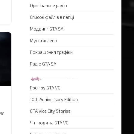
Оригінальне радіо
Список файлів в папці
йт
Моддинг GTA SA
Мультиплеєр
ря
Покращення графіки
,
Радіо GTA SA
сь
)))
Про гру GTA VC
а!
...
10th Anniversary Edition
GTA Vice City Stories
ля
Чіт-коди на GTA VC