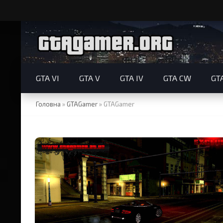
GTA VI
GTA V
GTA IV
GTA CW
GT
Головна
»
GTAGamer
»
GTAGamer