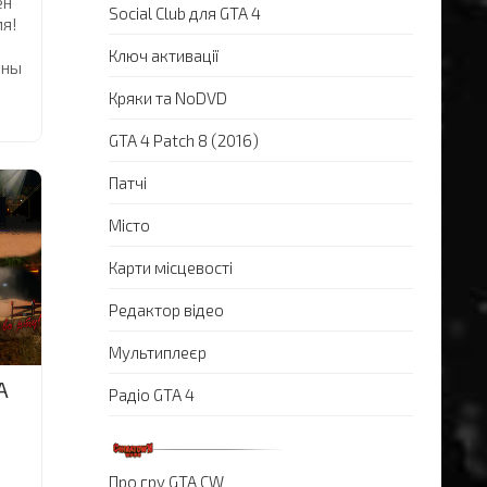
ен
Social Club для GTA 4
я!
Ключ активації
ены
Кряки та NoDVD
GTA 4 Patch 8 (2016)
Патчі
Місто
Карти місцевості
Редактор відео
Мультиплеєр
A
Радіо GTA 4
Про гру GTA CW