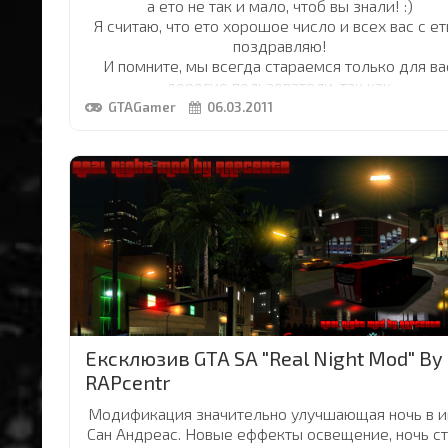
а ето не так и мало, чтоб вы знали! :)
Я считаю, что ето хорошое число и всех вас с е
поздравляю!
И помните, мы всегда стараемся только для ва
дорогие пользователи, так как,
вы помогаете нам развиватся а развиваемся мы 
GTAGamer
06.03.2011
вас! Вот так вот :)
Оставайтесь с нами, все лучшее впереди!
Ексклюзив GTA SA "Real Night Mod" By
RAPcentr
Модификация значительно улучшающая ночь в и
Сан Андреас. Новые еффекты освещение, ночь с