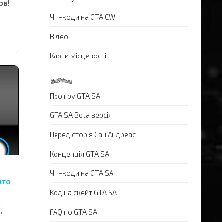
ов!
м
Чіт-коди на GTA CW
Відео
Карти місцевості
ю
,
Про гру GTA SA
-
GTA SA Beta версія
Передісторія Сан Андреас
..
Концепція GTA SA
Чіт-коди на GTA SA
что
Код на скейт GTA SA
,
ь
FAQ по GTA SA