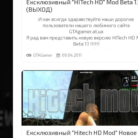
Ексклюзивный "HITech HD" Mod Beta 1.
(ВЫХОД)
И как всигда здаравствуйте наши дорогие
пользователи нашего любимого сайта
GTAgamer.at.ua
Я рад вам представить новую версию HITech HD
Beta 1.1 !!!!!!
Долго она готовилась, много было обещаний что
GTAGamer
09.04.2011
вот вот выйдет,Даже была попытка плагиата
который можно увидеть в новостях. Конечно не 
так просто. Ведь в этой версии используются в
АВТОРСКИЕ, деланые от руки текстуры, что сов
не маловажно. И ето всё является собственнос
GTAgamer.at.ua
...
Ексклюзивный "Hitech HD Mod" Новое