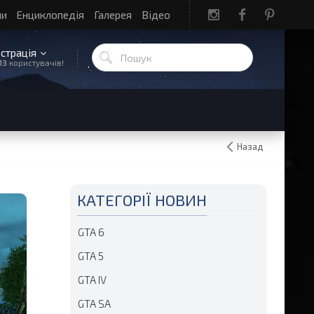
ли
Енциклопедія
Галерея
Відео
єстрація
13
користувачів!
Назад
КАТЕГОРІЇ НОВИН
GTA 6
GTA 5
GTA IV
GTA SA