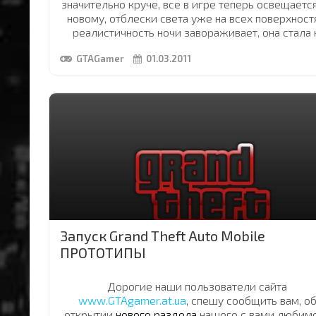
значительно круче, все в игре теперь освещаетс
новому, отблески света уже на всех поверхност
реалистичность ночи завораживает, она стала 
много темнее и освещаются теперь только те
GTAGamer
01.03.2011
участки, на которые падает свет. Яркость освещ
зависит от его источника.
Тени стали более стянуты и очень реальные.
...
Запуск Grand Theft Auto Mobile
ПРОТОТИПЫ
Дорогие наши пользователи сайта
www.GTAgamer.at.ua
, спешу сообщить вам, о
открытии
нового раздела
нашего с вами любим