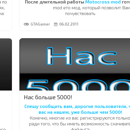
я по
После длительной работы
Motocross mod
гот
ях,
MX vs ATV
mod ето мод, который позволит Ва
на
почувствовать
скорость, адреналин и азарт езды на Кросс
GTAGamer
06.02.2011
ения
мотоцыклах и Квадрацыклах
по самому что не есть бездорожью!
Модификация включает в себя: Очень большу
арену для мото-кросса,
две огромные локации с горами, трамплинами
петлями, крутыми поворотами
и всем, что только можно придумать для Мото
кросса и квадрациклов!
Все ето выглядит очень еффектно и создает
атмосферу таких игр, как
Fuel, MX vs ATV anlished, MX vs ATV reprice и др.
В игру добавлены новые
...
Нас больше 5000!
Спешу сообщить вам, дорогие пользователи, 
вас на нашем, уже больше чем 5000!
Конечно, многие из вас регистрируются только
б
ради того, что бы иметь возможность скачиват
ого
файлы