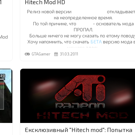
1
Hitech Mod HD
Релиз новой версии
Hitech Mod HD
откладывает
на неопределенное время.
По той причине, что
va_Vin
- основатель мода
ПРОПАЛ.
Больше ничего не могу сказать по етому повод
 Mod
Хочу напомнить, что скачать
БЕТА
версию мода 
можете
здесь
.
 она
GTAGamer
31.03.2011
всё
се
сем
тью
Ексклюзивный "Hitech mod": Попытка