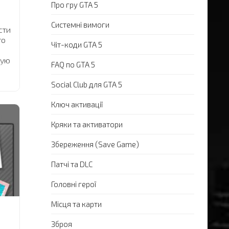
Про гру GTA 5
Системні вимоги
сти
то
Чіт-коди GTA 5
ную
FAQ по GTA 5
о
ЕЯ
Social Club для GTA 5
ии
Ключ активації
аю,
Кряки та активатори
 же
ть
Збереження (Save Game)
Патчі та DLC
Головні герої
Місця та карти
Зброя