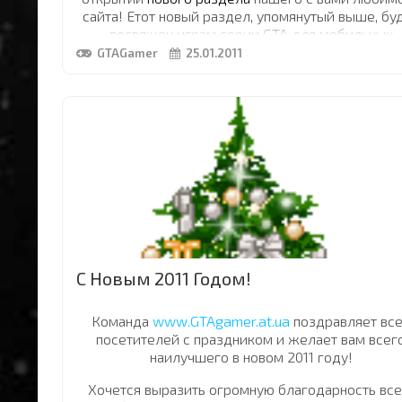
сайта! Етот новый раздел, упомянутый выше, бу
посвящен играм серии GTA для мобильных
телефонов, КПК и прочих портативных устройст
GTAGamer
25.01.2011
Открытие раздела начинаем с
ексклюзивной
мобильной игры "
GTA IV mobile
"
RAPCENTR
'a. Там же, Вы уже можете скачать с
классные и популярные мибильные GTA, похиж
игры и их прототипы. :) + Справа Вы можете уви
информер
, котрый выводит новые мобильные и
в случайном порядке.
С Новым 2011 Годом!
Команда
www.GTAgamer.at.ua
поздравляет вс
посетителей с праздником и желает вам всег
наилучшего в новом 2011 году!
Хочется выразить огромную благодарность все