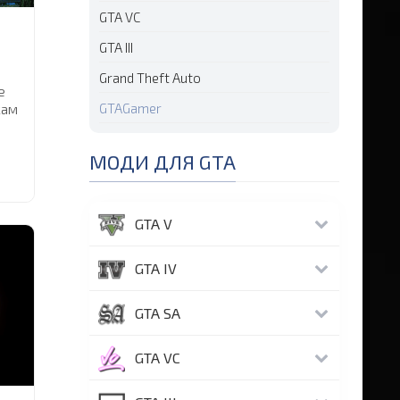
GTA VC
GTA III
Grand Theft Auto
е
кам
GTAGamer
МОДИ ДЛЯ GTA
GTA V
GTA IV
GTA SA
Е
.
GTA VC