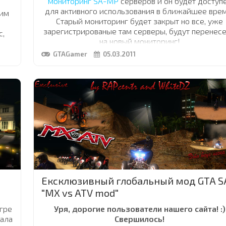
мониторинг SA-MP
серверов и он будет доступ
для активного использования в ближайшее врем
тим
Старый мониторинг будет закрыт но все, уже
зарегистрированые там серверы, будут перенес
с,
на новый мониторинг!
для
GTAGamer
05.03.2011
ДОБАВИТЬ СЕРВЕР
Ексклюзивный глобальный мод GTA S
"MX vs ATV mod"
гре
Уря, дорогие пользователи нашего сайта! :)
тала
Свершилось!