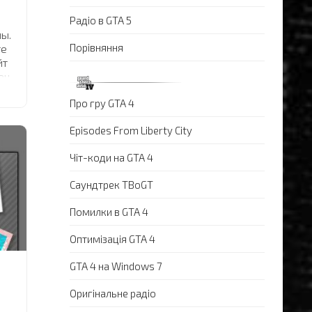
Радіо в GTA 5
ы.
Порівняння
те
йт
ен
Про гру GTA 4
Episodes From Liberty City
Чіт-коди на GTA 4
Саундтрек TBoGT
Помилки в GTA 4
Оптимізація GTA 4
GTA 4 на Windows 7
Оригінальне радіо