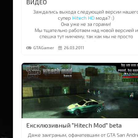
ВИДЕО
Заждались выхода следующей версии нашег
супер
Hitech HD
мода? :)
Она уже не за горами!
Мы тщательно работаем над новой версией и
спешка тут никчему, так как мы не просто
перетекстуриваем весь Лос Сантос а делаем ет
GTAGamer
26.03.2011
самом, что не есть реальном
HD (high definitio
ето будет самый качественный мод для
GTA SA
истории!
Без преувеличений!! ;)
Пока могу предложить вашему вниманию
ВИДЕ
ролик
модификации
Смотрите, но помните, в игре все выглядит на мн
лучше!)))
Оставляйте комментарии! Смотреть видео
.
Ексклюзивный "Hitech Mod" beta
Даже заиграным, офанатевшим от GTA San Andr