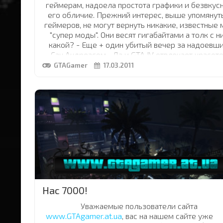
геймерам, надоела простота графики и безвкус
его обличие. Прежний интерес, выше упомянут
геймеров, не могут вернуть никакие, известные 
"супер моды". Они весят гигабайтами а толк с н
какой? - Еще + один убитый вечер за надоевш
Сан Андреасом... Да и GTA IV отвлекает красот
своей графики и совершенством физики.
GTAGamer
17.03.2011
Ну а вниманию тех, у кого GTA IV не идет или же 
кто остается верным Сан Андреасу, я представ
свой МОД, который освежит ваш интерес к старо
доброму "Сану"
Для многих, в чью душу запала замечательная и
Сан Андреас, етот мод будет просто находкой
...
Нас 7000!
Уважаемые пользователи сайта
www.GTAgamer.at.ua
, вас на нашем сайте уже
7