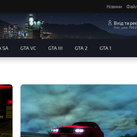
Новини
Фай
Вхід та ре
Нас уже
7502
A SA
GTA VC
GTA III
GTA 2
GTA 1