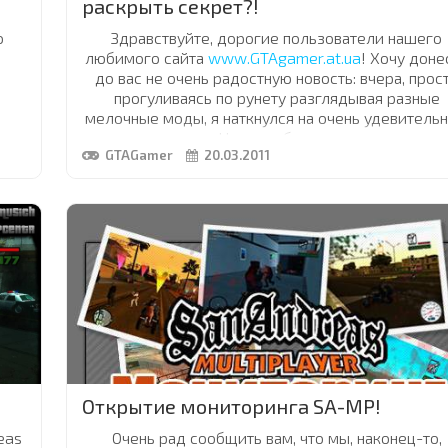
раскрыть секрет?!
о
Здравствуйте, дорогие пользователи нашего
любимого сайта
www.GTAgamer.at.ua
! Хочу доне
до вас не очень радостную новость: вчера, прос
прогуливаясь по рунету разглядывая разные
мелочные моды, я наткнулся на очень удевитель
о в
для меня вещь. Никогда бы не подумал, что ет
GTAGamer
20.03.2011
n)
случается так быстро, но увы ето так,
НАША ИД
в
БЫЛА УКРАДЕНА!!!
Все вы видели красоту и качество первой верс
"
Hitech Mod
"а и он просто немог неудивить. Да зн
О-
на первый взгляд кажется, что если поставить
просто большие текстуры, то можно сделать так
ого
и нет никакого секрета. Прийдется розочарова
подлых воришек,
...
..
Открытие мониторинга SA-MP!
eas
Очень рад сообщить вам, что мы, наконец-то,