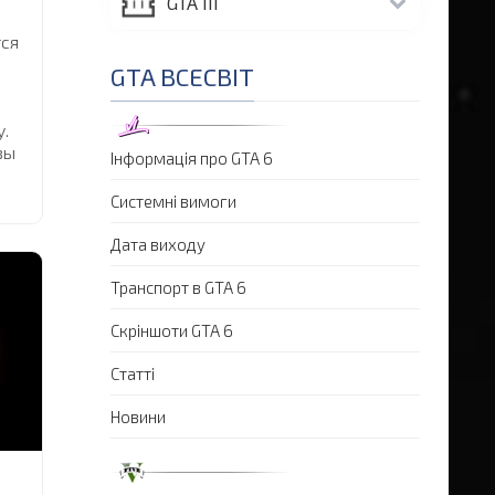
GTA III
ся
GTA ВСЕСВІТ
у.
вы
Інформація про GTA 6
Системні вимоги
Дата виходу
Транспорт в GTA 6
Скріншоти GTA 6
Статті
Новини