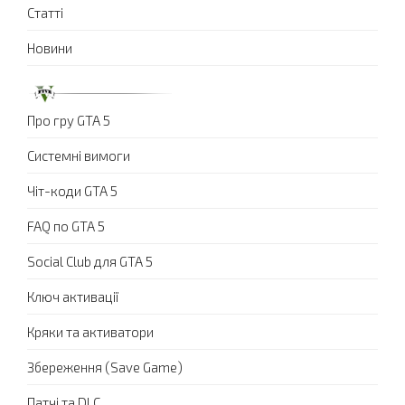
Статті
Новини
Про гру GTA 5
Системні вимоги
Чіт-коди GTA 5
FAQ по GTA 5
Social Club для GTA 5
Ключ активації
Кряки та активатори
Збереження (Save Game)
Патчі та DLC