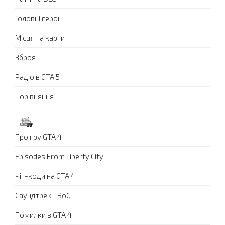
Головні герої
Місця та карти
Зброя
Радіо в GTA 5
Порівняння
Про гру GTA 4
Episodes From Liberty City
Чіт-коди на GTA 4
Саундтрек TBoGT
Помилки в GTA 4