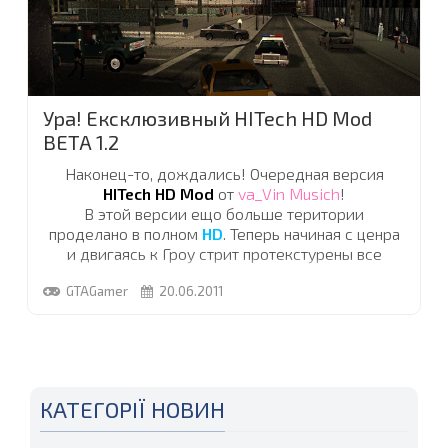
Ура! Ексклюзивный HITech HD Mod
BETA 1.2
Наконец-то, дождались! Очередная версия
HITech HD Mod
от
va_Vin Musich
!
В этой версии ещо больше територии
проделано в полном
HD
. Теперь начиная с ценра
и двигаясь к Гроу стрит протекстурены все
домики которые выстроены в ряд по долгим
GTAGamer
20.06.2011
криминальным улицам
Лос Сантоса
.
Так же двигаясь в сторону доков вы так же
увидите совсем новый качественный красивый
город.Так же была создана красивая,
заворажевающая своими ярко сияющими
огнями ночь, которая станет доступна только в
КАТЕГОРІЇ НОВИН
BETA 1.3
...