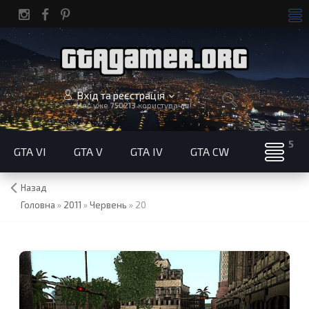
Вхід та реєстрація
Нас уже
750213
користувачів!
GTA VI
GTA V
GTA IV
GTA CW
Назад
Головна
»
2011
»
Червень
»
20