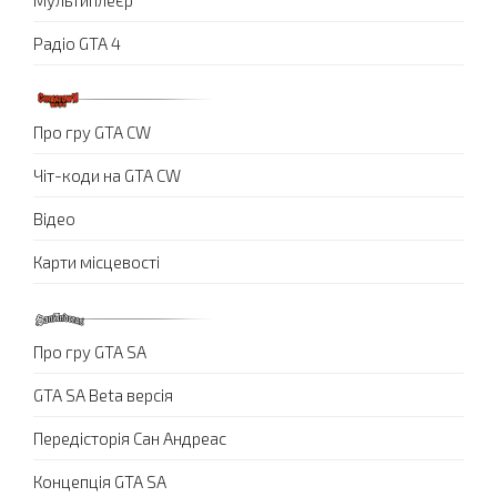
Мультиплеєр
Радіо GTA 4
Про гру GTA CW
Чіт-коди на GTA CW
Відео
Карти місцевості
Про гру GTA SA
GTA SA Beta версія
Передісторія Сан Андреас
Концепція GTA SA