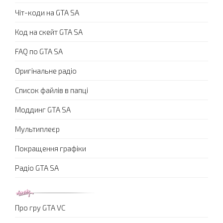
Чіт-коди на GTA SA
Код на скейт GTA SA
FAQ по GTA SA
Оригінальне радіо
Список файлів в папці
Моддинг GTA SA
Мультиплеєр
Покращення графіки
Радіо GTA SA
Про гру GTA VC