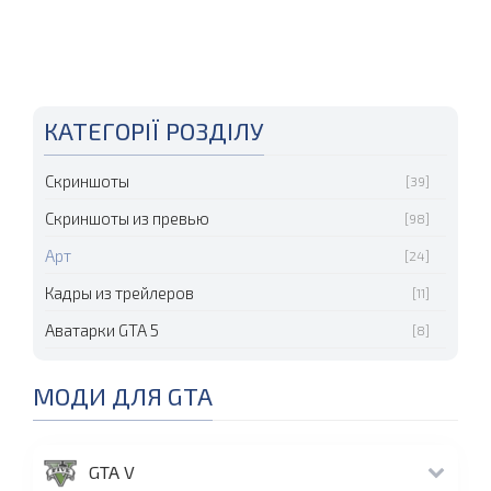
КАТЕГОРІЇ РОЗДІЛУ
Скриншоты
[39]
Скриншоты из превью
[98]
Арт
[24]
Кадры из трейлеров
[11]
Аватарки GTA 5
[8]
МОДИ ДЛЯ GTA
GTA V