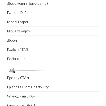
Збереження (Save Game)
Патчі та DLC
Головні герої
Місця та карти
Зброя
Радіо в GTA 5
Порівняння
Про гру GTA 4
Episodes From Liberty City
Чіт-коди на GTA 4
Саундтрек TBoGT