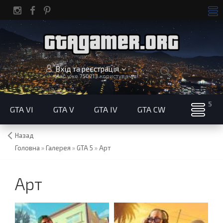
Вхід та реєстрація
Нас уже
750213
користувачів!
GTA VI
GTA V
GTA IV
GTA CW
Назад
Головна
»
Галерея
»
GTA 5
»
Арт
Арт