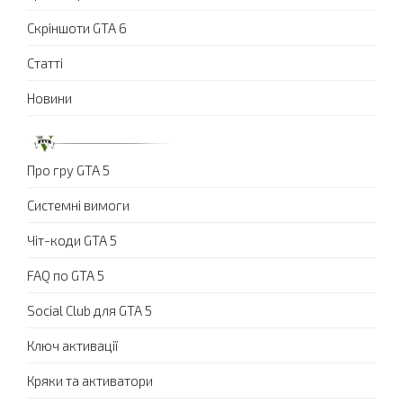
Скріншоти GTA 6
Статті
Новини
Про гру GTA 5
Системні вимоги
Чіт-коди GTA 5
FAQ по GTA 5
Social Club для GTA 5
Ключ активації
Кряки та активатори