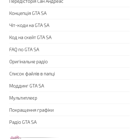
Передісторія Сан Андреас
Концепція GTA SA
Чіт-коди на GTA SA
Код на скейт GTA SA
FAQ по GTA SA
Оригінальне радіо
Список файлів в папці
Моддинг GTA SA
Мультиплеєр
Покращення графіки
Радіо GTA SA