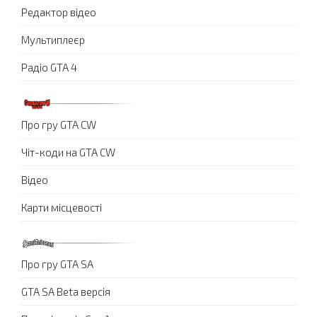
Редактор відео
Мультиплеєр
Радіо GTA 4
Про гру GTA CW
Чіт-коди на GTA CW
Відео
Карти місцевості
Про гру GTA SA
GTA SA Beta версія