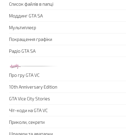
Список файлів в папці
Моддинг GTA SA
Мультиплеєр
Покращення графіки
Радіо GTA SA
Про гру GTA VC
10th Anniversary Edition
GTA Vice City Stories
Чіт-коди на GTA VC
Приколи, секрети
Шпалери та аватарки