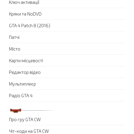
Ключ активації
Кряки та NoDVD
GTA 4 Patch 8 (2016)
Патчі
Місто
Карти місцевості
Редактор відео
Мультиплеєр
Радіо GTA 4
Про гру GTA CW
Чіт-коди на GTA CW