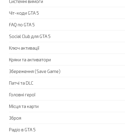
Системні вимоги
Чіт-коди GTA 5
FAQ по GTA 5
Social Club для GTA 5
Ключ активації
Кряки та активатори
Збереження (Save Game)
Патчі та DLC
Головні герої
Місця та карти
Зброя
Радіо в GTA 5