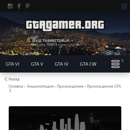
Вхід та реєстрація
Нас уже
750213
користувачів!
GTA VI
GTA V
GTA IV
GTA CW
Назад
Головна
»
Энциклопедия
»
Прохождение
»
Прохождение GTA
3