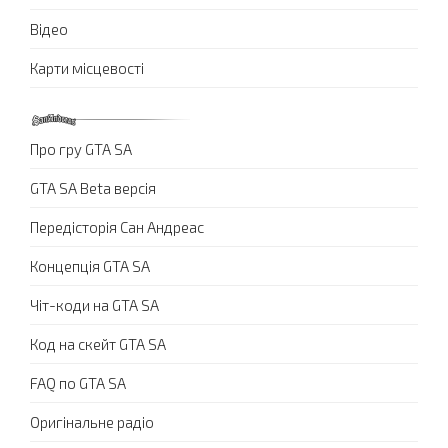
Відео
Карти місцевості
Про гру GTA SA
GTA SA Beta версія
Передісторія Сан Андреас
Концепція GTA SA
Чіт-коди на GTA SA
Код на скейт GTA SA
FAQ по GTA SA
Оригінальне радіо