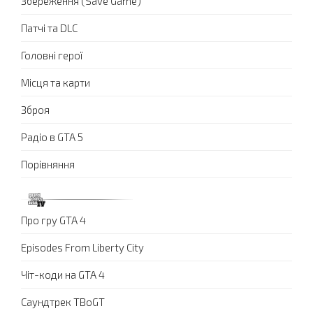
Збереження (Save Game)
Патчі та DLC
Головні герої
Місця та карти
Зброя
Радіо в GTA 5
Порівняння
Про гру GTA 4
Episodes From Liberty City
Чіт-коди на GTA 4
Саундтрек TBoGT