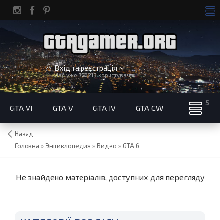
Вхід та реєстрація
Нас уже
750213
користувачів!
GTA VI
GTA V
GTA IV
GTA CW
Назад
Головна
»
Энциклопедия
»
Видео
»
GTA 6
Не знайдено матеріалів, доступних для перегляду