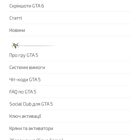
Скріншоти GTA 6
Статті
Новини
Про гру GTA 5
Системні вимоги
Чіт-коди GTA 5
FAQ по GTA 5
Social Club для GTA 5
Ключ активації
Кряки та активатори