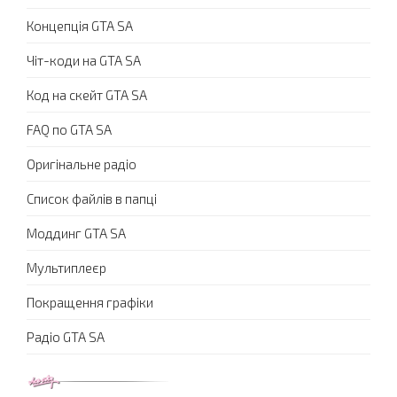
Концепція GTA SA
Чіт-коди на GTA SA
Код на скейт GTA SA
FAQ по GTA SA
Оригінальне радіо
Список файлів в папці
Моддинг GTA SA
Мультиплеєр
Покращення графіки
Радіо GTA SA