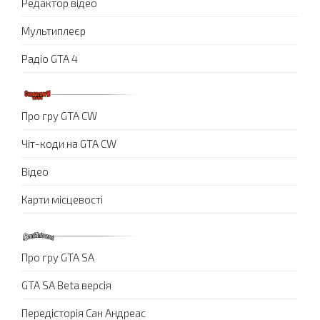
Редактор відео
Мультиплеєр
Радіо GTA 4
Про гру GTA CW
Чіт-коди на GTA CW
Відео
Карти місцевості
Про гру GTA SA
GTA SA Beta версія
Передісторія Сан Андреас