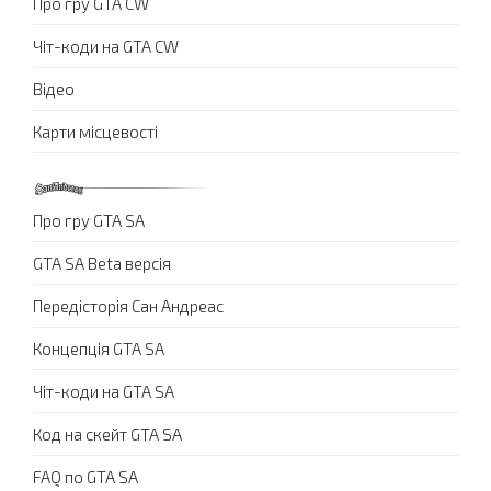
Про гру GTA CW
Чіт-коди на GTA CW
Відео
Карти місцевості
Про гру GTA SA
GTA SA Beta версія
Передісторія Сан Андреас
Концепція GTA SA
Чіт-коди на GTA SA
Код на скейт GTA SA
FAQ по GTA SA