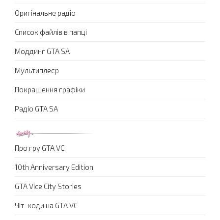
Оригінальне радіо
Список файлів в папці
Моддинг GTA SA
Мультиплеєр
Покращення графіки
Радіо GTA SA
Про гру GTA VC
10th Anniversary Edition
GTA Vice City Stories
Чіт-коди на GTA VC