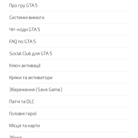
Про гру GTA 5
Системні вимоги
Чіт-коди GTA 5
FAQ по GTA 5
Social Club для GTA 5
Ключ активації
Кряки та активатори
Збереження (Save Game)
Патчі та DLC
Головні герої
Місця та карти
Зброя