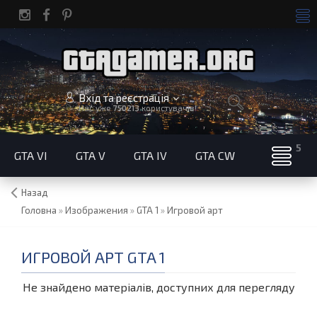
Вхід та реєстрація
Нас уже
750213
користувачів!
GTA VI
GTA V
GTA IV
GTA CW
Назад
Головна
»
Изображения
»
GTA 1
»
Игровой арт
ИГРОВОЙ АРТ GTA 1
Не знайдено матеріалів, доступних для перегляду