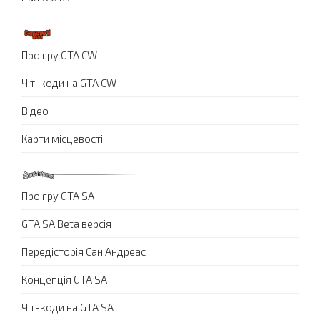
Про гру GTA CW
Чіт-коди на GTA CW
Відео
Карти місцевості
Про гру GTA SA
GTA SA Beta версія
Передісторія Сан Андреас
Концепція GTA SA
Чіт-коди на GTA SA