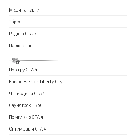
Місця та карти
Зброя
Радіо в GTA 5
Порівняння
Про гру GTA 4
Episodes From Liberty City
Чіт-коди на GTA 4
Саундтрек TBoGT
Помилки в GTA 4
Оптимізація GTA 4