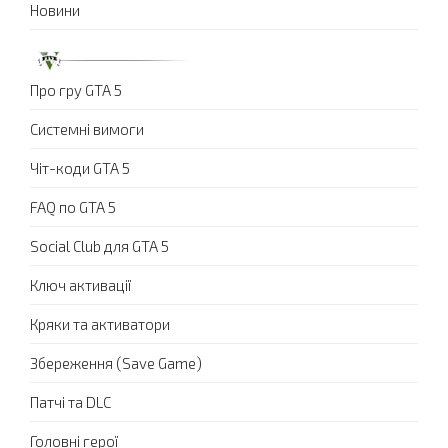
Новини
Про гру GTA 5
Системні вимоги
Чіт-коди GTA 5
FAQ по GTA 5
Social Club для GTA 5
Ключ активації
Кряки та активатори
Збереження (Save Game)
Патчі та DLC
Головні герої