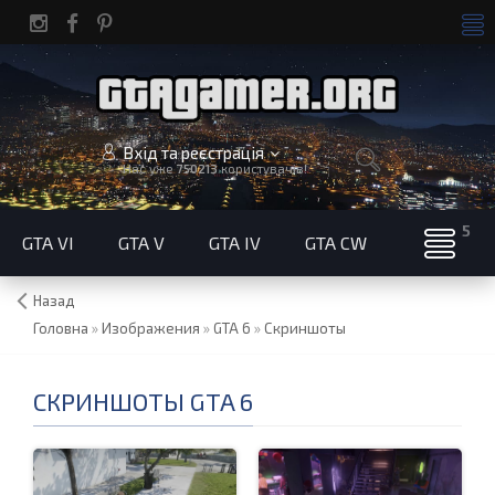
Вхід та реєстрація
Нас уже
750213
користувачів!
GTA VI
GTA V
GTA IV
GTA CW
Назад
Головна
»
Изображения
»
GTA 6
»
Скриншоты
СКРИНШОТЫ GTA 6