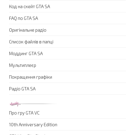
Код на скейт GTA SA
FAQ по GTA SA
Оригінальне радіо
Список файлів в папці
Моддинг GTA SA
Мультиплеєр
Покращення графіки
Радіо GTA SA
Про гру GTA VC
10th Anniversary Edition