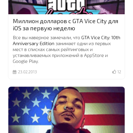
Миллион долларов с GTA Vice City для
iOS за первую неделю
Все вы наверное замечали, что
GTA Vice City: 10th
Anniversary Edition
занимает одни из первых
мест в списках самых рейтинговых и
устанавливаемых приложений в AppStore и
Google Play.
А знаете ли вы, что за первую неделю, после
23.02.2013
12
релиза игры, Rockstar Games скосили на ней
больше миллиона долларов, и это только на
AppStore?
Пока не известно никаких цифр прибыли из
Android версии, но они не должны сильно
отличатся
...