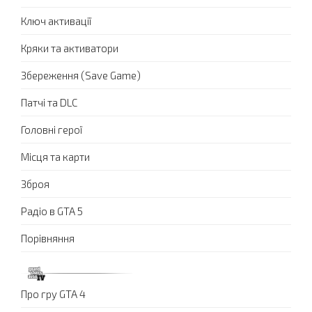
Ключ активації
Кряки та активатори
Збереження (Save Game)
Патчі та DLC
Головні герої
Місця та карти
Зброя
Радіо в GTA 5
Порівняння
Про гру GTA 4