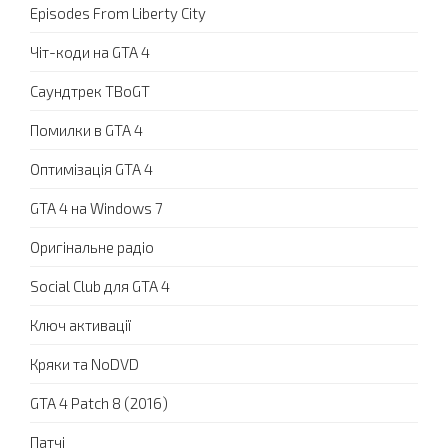
Episodes From Liberty City
Чіт-коди на GTA 4
Саундтрек TBoGT
Помилки в GTA 4
Оптимізація GTA 4
GTA 4 на Windows 7
Оригінальне радіо
Social Club для GTA 4
Ключ активації
Кряки та NoDVD
GTA 4 Patch 8 (2016)
Патчі