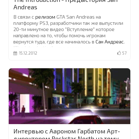
Andreas
В связи с
релизом
GTA San Andreas на
платформу PS3, разработчики так же выпустили
20-ти минутное видео "Вступление" которое
направлено на то, чтобы помочь игрокам
вернутся туда, где все начиналось в
Сан Андреас
.
"The Introduction" - это пролог, которые
15.12.2012
57
подчеркивает все события происходящие перед
сюжетом игры. Это точка зрения разных героев,
как важных, так и второстепенных, на то, что
творится на улицах Лос Сантоса, что переживали
люди живущие в нем и, собственно, как Карл
Джонсон попал домой
...
Интервью с Аароном Гарбатом Арт-
директором Rockstar North на тему