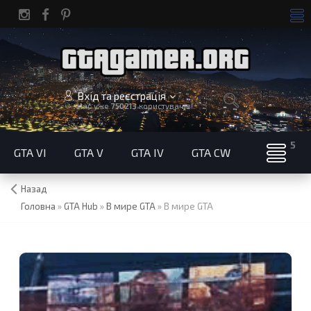
Вхід та реєстрація
Нас уже
750213
користувачів!
GTA VI
GTA V
GTA IV
GTA CW
Назад
Головна
»
GTA Hub
»
В мире GTA
»
В мире GTA