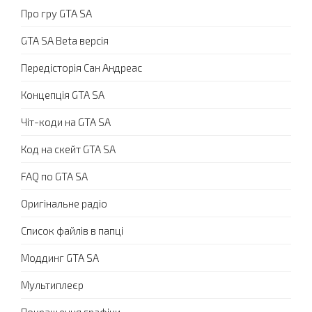
Про гру GTA SA
GTA SA Beta версія
Передісторія Сан Андреас
Концепція GTA SA
Чіт-коди на GTA SA
Код на скейт GTA SA
FAQ по GTA SA
Оригінальне радіо
Список файлів в папці
Моддинг GTA SA
Мультиплеєр
Покращення графіки