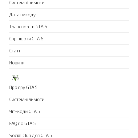
Системні вимоги
Дата виходу
Транспорт в GTA 6
Скріншоти GTA 6
Статті
Новини
Про гру GTA 5
Системні вимоги
Чіт-коди GTA 5
FAQ по GTA 5
Social Club для GTA 5