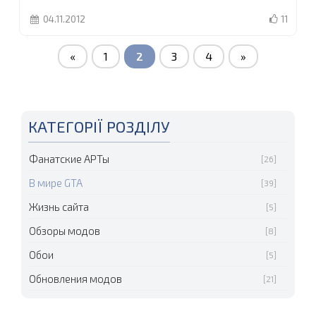
04.11.2012
11
«
1
2
3
4
»
КАТЕГОРІЇ РОЗДІЛУ
Фанатские АРТы
[26]
В мире GTA
[39]
Жизнь сайта
[5]
Обзоры модов
[8]
Обои
[5]
Обновления модов
[21]