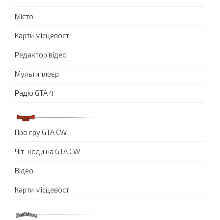
Місто
Карти місцевості
Редактор відео
Мультиплеєр
Радіо GTA 4
Про гру GTA CW
Чіт-коди на GTA CW
Відео
Карти місцевості