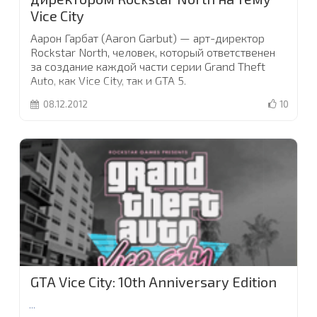
Vice City
Аарон Гарбат (Aaron Garbut) — арт-директор
Rockstar North, человек, который ответственен
за создание каждой части серии Grand Theft
Auto, как Vice City, так и GTA 5.
08.12.2012
10
В честь десятилетнего юбилея Томми Версетти
и Ко, T3 Magazine взяли у Аарона интервью
...
GTA Vice City: 10th Anniversary Edition
...