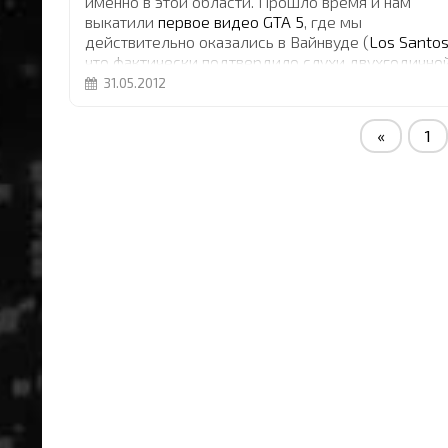
именно в этой области. Прошло время и нам
выкатили
первое видео GTA 5
, где мы
действительно оказались в Вайнвуде (
Los Santo
что фактически подтвердило слухи двухгодично
давности.
...
31.05.2012
«
1