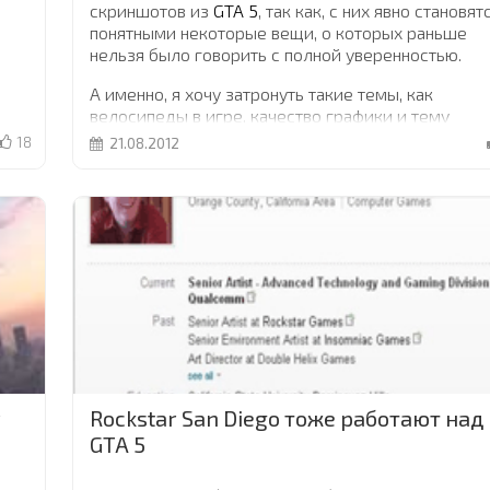
скриншотов из
GTA 5
, так как, с них явно становят
понятными некоторые вещи, о которых раньше
нельзя было говорить с полной уверенностью.
А именно, я хочу затронуть такие темы, как
велосипеды в игре, качество графики и тему
главного героя GTA 5.
...
18
21.08.2012
r
Rockstar San Diego тоже работают над
GTA 5