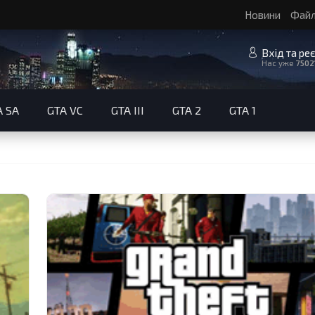
Новини
Фай
Вхід та ре
Нас уже
7502
A SA
GTA VC
GTA III
GTA 2
GTA 1