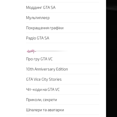
Моддинг GTA SA
Мультиплеєр
Покращення графіки
Радіо GTA SA
Про гру GTA VC
10th Anniversary Edition
GTA Vice City Stories
Чіт-коди на GTA VC
Приколи, секрети
Шпалери та аватарки