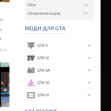
Обои
[5]
Обновления модов
[21]
ым
МОДИ ДЛЯ GTA
м.
V
о
GTA V
13
ми,
GTA IV
му
GTA SA
GTA VC
GTA III