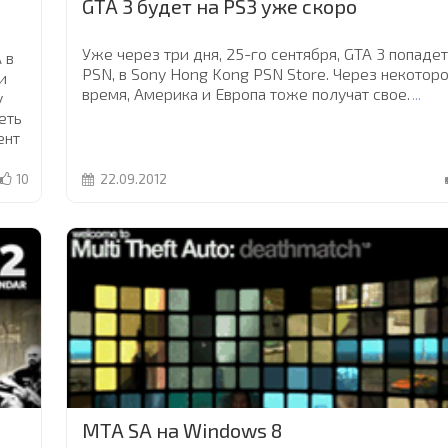
GTA 3 будет на PS3 уже скоро
Уже через три дня, 25-го сентября, GTA 3 попадет
 в
PSN, в Sony Hong Kong PSN Store. Через некотор
и
время, Америка и Европа тоже получат свое.
...
у
еть
ент
10
22.09.2012
MTA SA на Windows 8