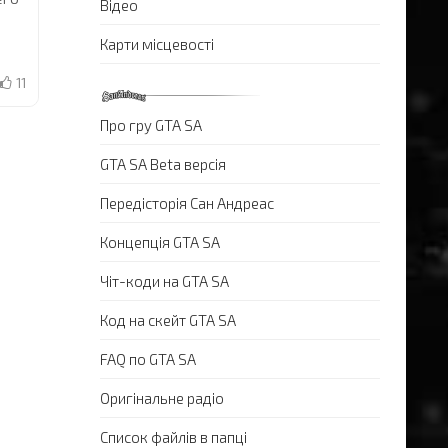
Відео
Карти місцевості
11
Про гру GTA SA
GTA SA Beta версія
Передісторія Сан Андреас
Концепція GTA SA
Чіт-коди на GTA SA
Код на скейт GTA SA
FAQ по GTA SA
Оригінальне радіо
Список файлів в папці