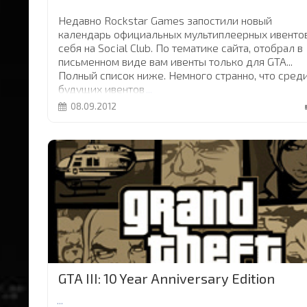
Недавно Rockstar Games запостили новый
календарь официальных мультиплеерных ивентов
себя на Social Club. По тематике сайта, отобрал в
письменном виде вам ивенты только для GTA...
Полный список ниже. Немного странно, что сред
будущих ивентов
...
08.09.2012
GTA III: 10 Year Anniversary Edition
...