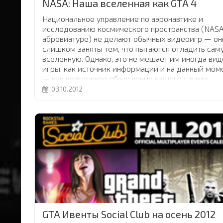
NASA: Наша вселенная как GTA 4
Национальное управление по аэронавтике и
исследованию космического пространства (NASA
абревиатуре) не делают обычных видеоигр — он
слишком заняты тем, что пытаются отладить сам
вселенную. Однако, это не мешает им иногда вид
игры, как источник информации и на данный мом
— как возможное объяснение нашего с вами
существования.
...
03.10.2012
GTA Ивенты Social Club на осень 2012