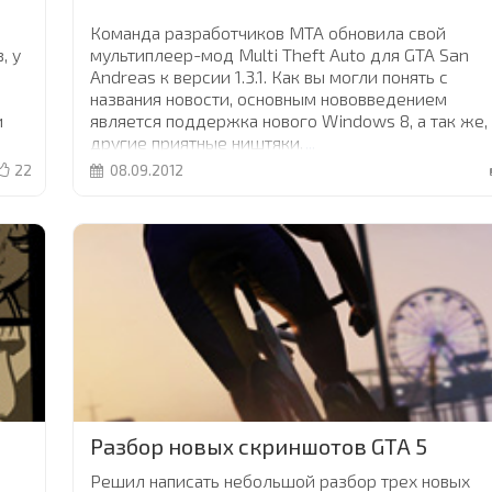
Команда разработчиков MTA обновила свой
, у
мультиплеер-мод Multi Theft Auto для GTA San
Andreas к версии 1.3.1. Как вы могли понять с
названия новости, основным нововведением
и
является поддержка нового Windows 8, а так же,
другие приятные ништяки.
...
22
08.09.2012
Разбор новых скриншотов GTA 5
Решил написать небольшой разбор трех новых