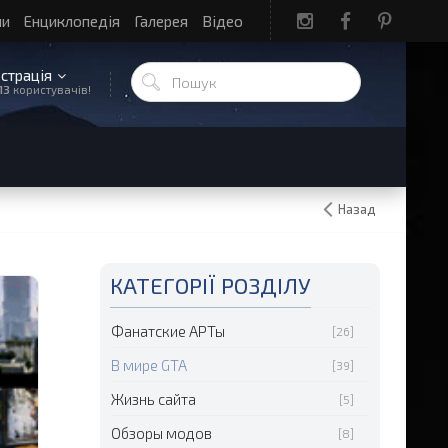
ли
Енциклопедія
Галерея
Відео
єстрація
13
користувачів!
Назад
КАТЕГОРІЇ РОЗДІЛУ
Фанатские АРТы
[26]
В мире GTA
[39]
Жизнь сайта
[5]
Обзоры модов
[8]