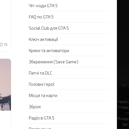
Чіт-коди GTA 5
FAQ по GTA 5
Social Club для GTA 5
Ключ активації
15
Кряки та активатори
Збереження (Save Game)
Патчі та DLC
Головні герої
Місця та карти
Зброя
Радіо в GTA 5