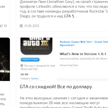
Джонатан Гвин (Jonathan Gwy), на своей страничк
али
профиле LinkedIn, обмолвился о том, что послед
год, в составе команды разработчиков Rockstar 
Diego, он трудился и над
GTA 5
.
...
10
31.05.2012
GTA со скидкой! Все по доллару
ухи
На этих выходных, начиная с сегодня и заканчива
 что
понедельником 28 мая, все желающие могут
ить
преобрести мобильные игры Grand Theft Auto вс