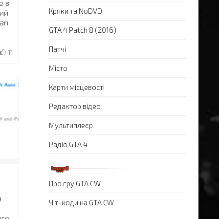
е в
Кряки та NoDVD
ний
San
GTA 4 Patch 8 (2016)
Патчі
11
Місто
Карти місцевості
Редактор відео
Мультиплеєр
Радіо GTA 4
Про гру GTA CW
я
Чіт-коди на GTA CW
его