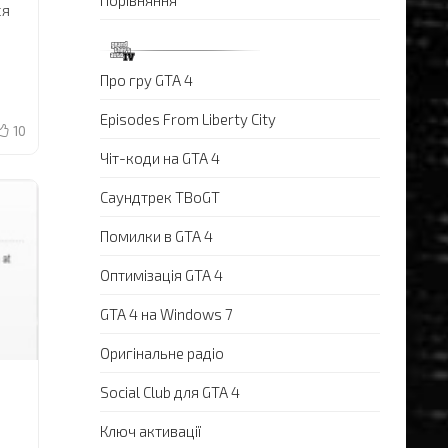
Порівняння
ся
Про гру GTA 4
Episodes From Liberty City
10
Чіт-коди на GTA 4
Саундтрек TBoGT
Помилки в GTA 4
Оптимізація GTA 4
GTA 4 на Windows 7
Оригінальне радіо
Social Club для GTA 4
Ключ активації