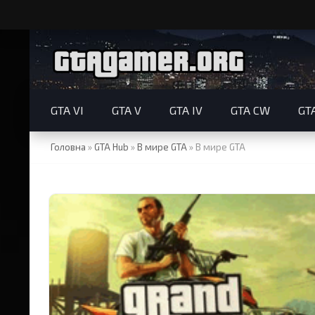
GTA VI
GTA V
GTA IV
GTA CW
GT
Головна
»
GTA Hub
»
В мире GTA
»
В мире GTA