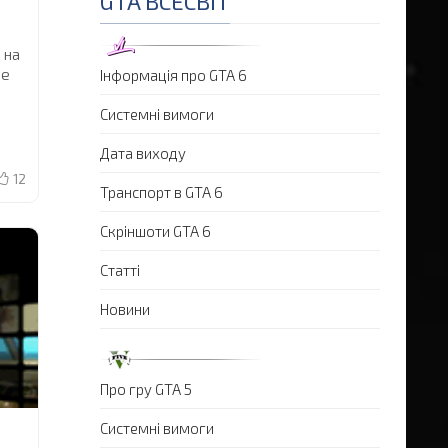
GTA ВСЕСВІТ
 на
ое
Інформація про GTA 6
Системні вимоги
Дата виходу
12
Транспорт в GTA 6
Скріншоти GTA 6
Статті
Новини
Про гру GTA 5
Системні вимоги