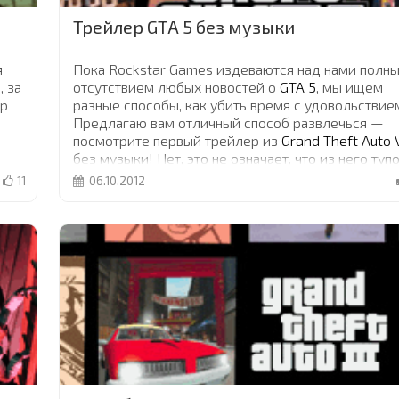
Трейлер GTA 5 без музыки
я
Пока Rockstar Games издеваются над нами полн
, за
отсутствием любых новостей о
GTA 5
, мы ищем
гр
разные способы, как убить время с удовольствие
Предлагаю вам отличный способ развлечься —
посмотрите первый трейлер из
Grand Theft Auto 
без музыки! Нет, это не означает, что из него туп
вырезали звук. Вся музыка в видео была
11
06.10.2012
профессионально заменена реалистичными звука
которые полностью соответствуют происходяще
в трейлере. Вы удивитель, как удивился и я
...