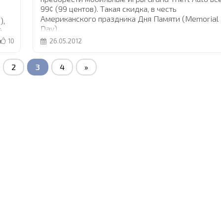
99¢ (99 центов). Такая скидка, в честь
Американского праздника Дня Памяти (Memorial
s
),
Day)
...
й
10
26.05.2012
2
3
4
»