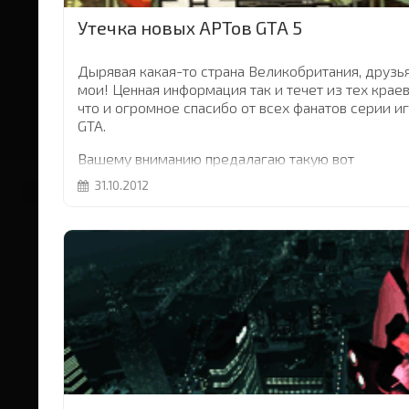
Утечка новых АРТов GTA 5
Дырявая какая-то страна Великобритания, друзь
мои! Ценная информация так и течет из тех краев
что и огромное спасибо от всех фанатов серии и
GTA.
Вашему вниманию предалагаю такую вот
фотографию из магазина GAME в Брайтоне, на
31.10.2012
которой можно заметить два совершенно новых
арта игры
GTA 5
...