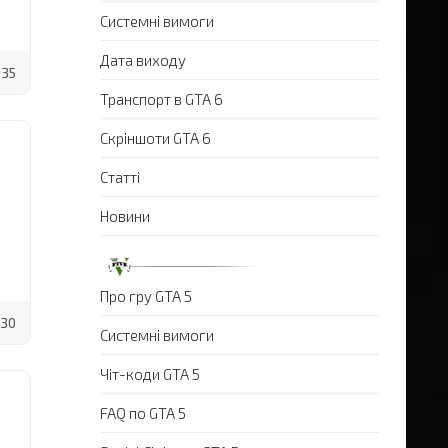
Системні вимоги
Дата виходу
35
Транспорт в GTA 6
Скріншоти GTA 6
Статті
Новини
Про гру GTA 5
30
Системні вимоги
Чіт-коди GTA 5
FAQ по GTA 5