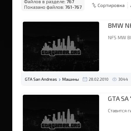
Файлов в разделе:
767
Сортировка
Показано файлов:
761-767
BMW N
NFS MW B
GTA San Andreas
Машины
28.02.2010
3044
GTA SA 
Ставится г