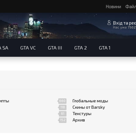
Новини
Фай
Вхід та ре
Нас уже
7502
A SA
GTA VC
GTA III
GTA 2
GTA 1
ипты
Глобальные моды
660
Скины от Barsky
118
Текстуры
61
Архив
152