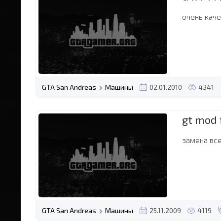
очень кач
GTA San Andreas
Машины
02.01.2010
4341
gt mod 
замена вс
GTA San Andreas
Машины
25.11.2009
4119