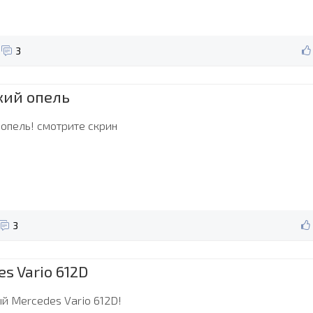
3
кий опель
 опель! смотрите скрин
3
s Vario 612D
й Mercedes Vario 612D!