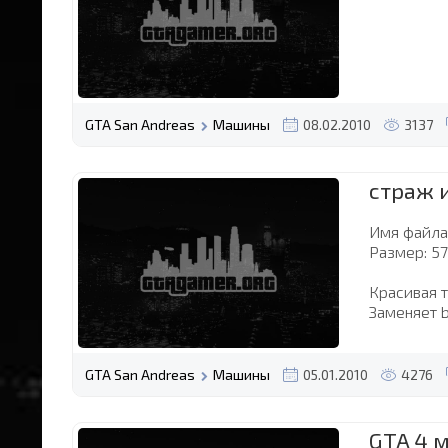
GTA San Andreas
Машины
08.02.2010
3137
страж и
Имя файла:
Размер: 5
Красивая 
Заменяет 
GTA San Andreas
Машины
05.01.2010
4276
GTA 4 