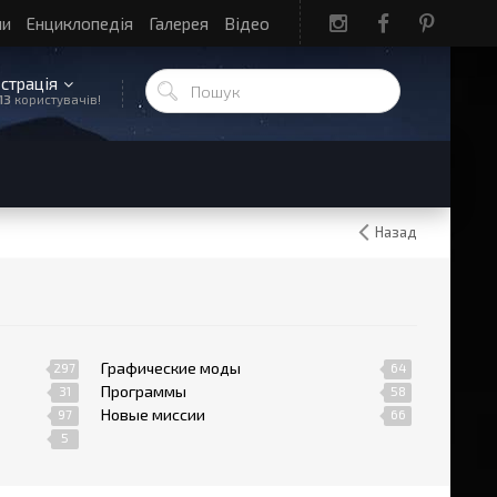
ли
Енциклопедія
Галерея
Відео
єстрація
13
користувачів!
Назад
Графические моды
297
64
Программы
31
58
Новые миссии
97
66
5