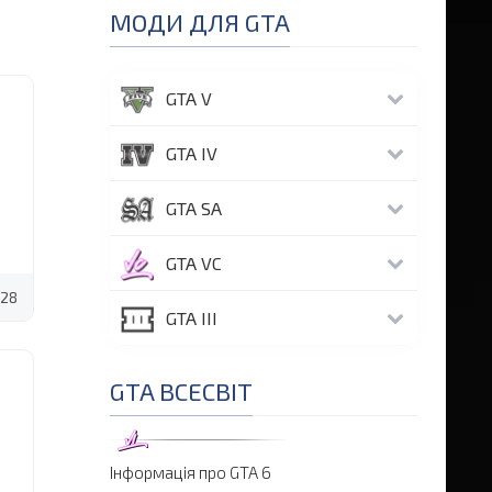
МОДИ ДЛЯ GTA
GTA V
GTA IV
GTA SA
GTA VC
28
GTA III
GTA ВСЕСВІТ
Інформація про GTA 6