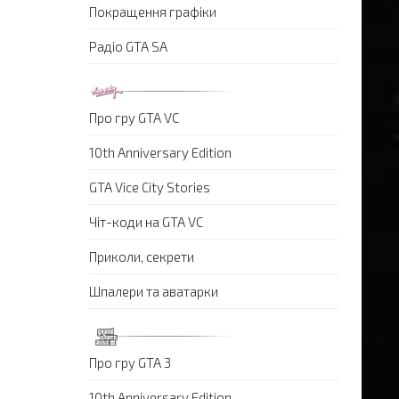
Покращення графіки
Радіо GTA SA
Про гру GTA VC
10th Anniversary Edition
GTA Vice City Stories
Чіт-коди на GTA VC
Приколи, секрети
Шпалери та аватарки
Про гру GTA 3
10th Anniversary Edition