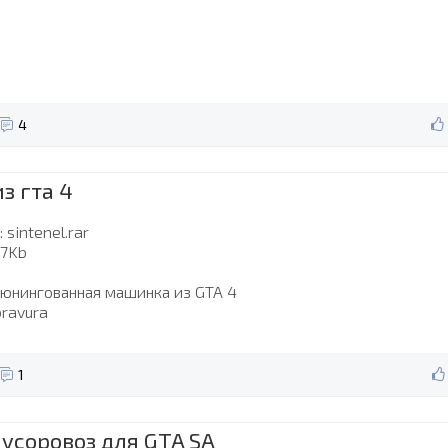
4
з гта 4
 sintenel.rar
77Kb
тюнингованная машинка из GTA 4
bravura
1
мусоровоз для GTA SA