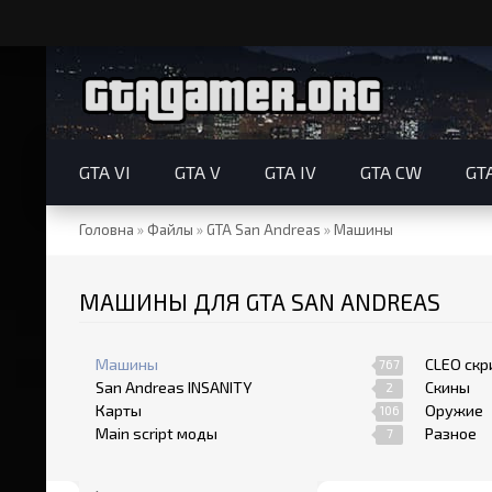
GTA VI
GTA V
GTA IV
GTA CW
GT
Головна
»
Файлы
»
GTA San Andreas
»
Машины
МАШИНЫ ДЛЯ GTA SAN ANDREAS
Машины
CLEO скр
767
San Andreas INSANITY
Скины
2
Карты
Оружие
106
Main script моды
Разное
7