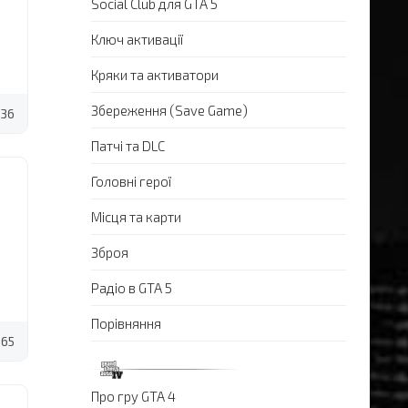
Social Club для GTA 5
Ключ активації
Кряки та активатори
Збереження (Save Game)
36
Патчі та DLC
Головні герої
Місця та карти
Зброя
Радіо в GTA 5
Порівняння
65
Про гру GTA 4