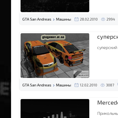
GTA San Andreas
Машины
28.02.2010
2994
суперс
суперский
GTA San Andreas
Машины
12.02.2010
3087
Mercede
Прикольны