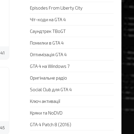
Episodes From Liberty City
Чіт-коди на GTA 4
Саундтрек TBoGT
Помилки в GTA 4
41
Оптимізація GTA 4
GTA 4 на Windows 7
Оригінальне радіо
Social Club для GTA 4
Ключ активації
Кряки та NoDVD
GTA 4 Patch 8 (2016)
45