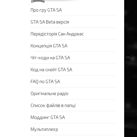
Про гру GTA SA
GTA SA Beta версія
Передісторія Сан Андреас
Концепція GTA SA
Чіт-коди на GTA SA
Код на скейт GTA SA
FAQ по GTA SA
Оригінальне радіо
Список файлів в папці
Моддинг GTA SA
Мультиплеєр