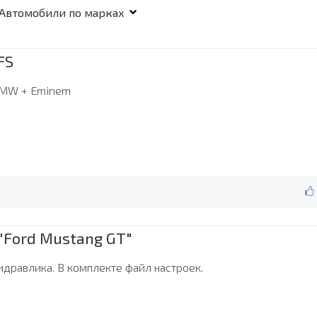
FS
MW + Eminem
"Ford Mustang GT"
идравлика. В комплекте файл настроек.