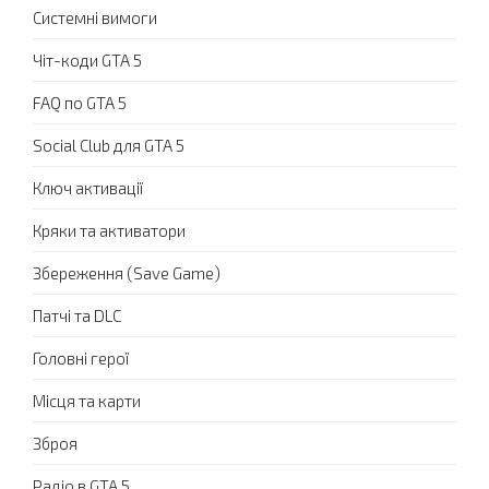
Системні вимоги
Чіт-коди GTA 5
FAQ по GTA 5
Social Club для GTA 5
Ключ активації
Кряки та активатори
Збереження (Save Game)
Патчі та DLC
Головні герої
Місця та карти
Зброя
Радіо в GTA 5