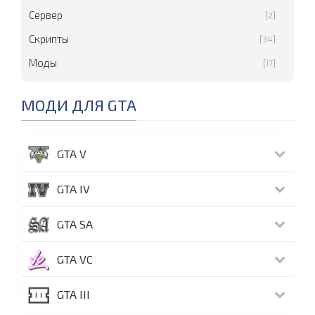
Сервер
[2]
Скрипты
[34]
Моды
[17]
МОДИ ДЛЯ GTA
GTA V
GTA IV
GTA SA
GTA VC
GTA III