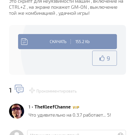
Это скрипт для неуязвимости машин , включение на
CTRL+Z , на экране покажет GM-ON , выключение
той же комбинацией , удачной игры!
СКАЧАТЬ
155.2 Kb
9
1
Прокомментировать
•
TheKleefChanne
1
V I P
Что удивительно на 0.3.7 работает... 5!