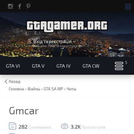
Вхід та реєстрація
Нас уже
750213
користувачів!
GTA VI
GTA V
GTA IV
GTA CW
Назад
Головна
»
Файлы
»
GTA SA MP
»
Читы
Gmcar
282
3.2K
Скачивания
Просмотров