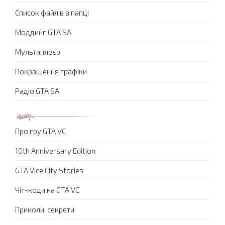
Список файлів в папці
Моддинг GTA SA
Мультиплеєр
Покращення графіки
Радіо GTA SA
Про гру GTA VC
10th Anniversary Edition
GTA Vice City Stories
Чіт-коди на GTA VC
Приколи, секрети