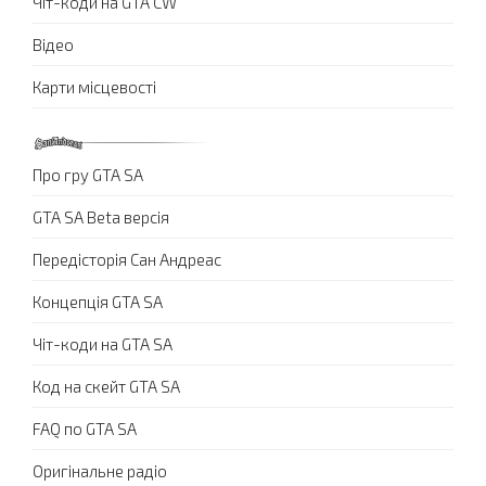
Чіт-коди на GTA CW
Відео
Карти місцевості
Про гру GTA SA
GTA SA Beta версія
Передісторія Сан Андреас
Концепція GTA SA
Чіт-коди на GTA SA
Код на скейт GTA SA
FAQ по GTA SA
Оригінальне радіо