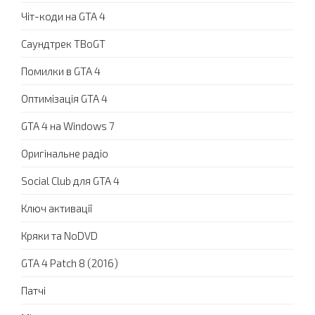
Чіт-коди на GTA 4
Саундтрек TBoGT
Помилки в GTA 4
Оптимізація GTA 4
GTA 4 на Windows 7
Оригінальне радіо
Social Club для GTA 4
Ключ активації
Кряки та NoDVD
GTA 4 Patch 8 (2016)
Патчі