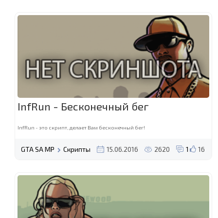
InfRun - Бесконечный бег
InfRun - это скрипт, делает Вам бесконечный бег!
GTA SA MP
Скрипты
15.06.2016
2620
1
16