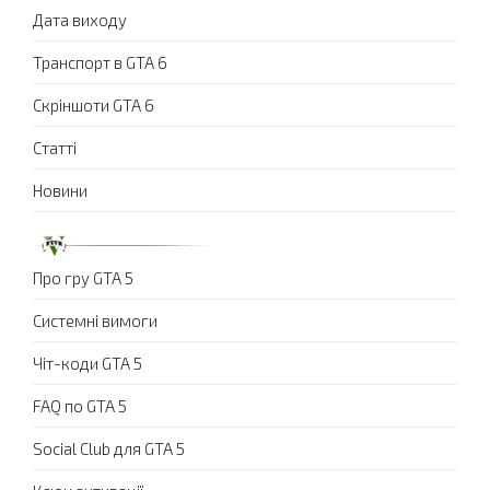
Дата виходу
Транспорт в GTA 6
Скріншоти GTA 6
Статті
Новини
Про гру GTA 5
Системні вимоги
Чіт-коди GTA 5
FAQ по GTA 5
Social Club для GTA 5