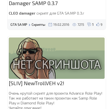
Damager SAMP 0.3.7
CLEO damager
скрипт для GTA SA:MP 0.3.r
GTA SA MP
Скрипты
19.02.2016
7215
1
9
[SLIV] NewTrollVEH v2!
Очень крутой скрипт для проекта Advance Role Play!
Так же работает на таких проектах как Samp Role
Play и Diamond Role Play!
Читайте описание!