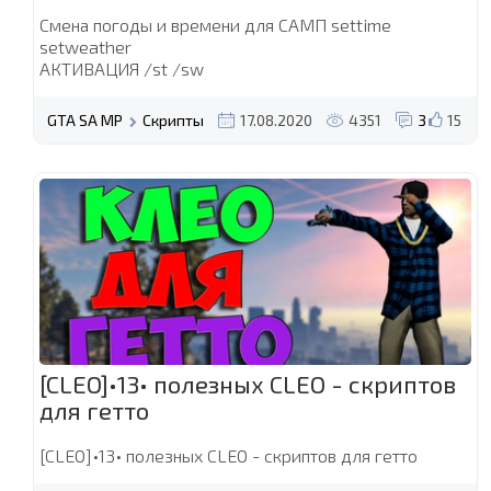
Смена погоды и времени для САМП settime
setweather
АКТИВАЦИЯ /st /sw
GTA SA MP
Скрипты
17.08.2020
4351
3
15
[CLEO]•13• полезных CLEO - скриптов
для гетто
[CLEO]•13• полезных CLEO - скриптов для гетто