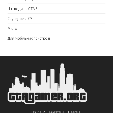
Чіт-коди на GTA 3
Саундтрек LCS
Місто
Для мобільних пристроїв
Online:
2
Guests:
2
Users:
0