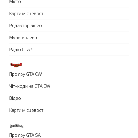
Місто
Карти місцевості
Редактор відео
Мультиплеєр
Радіо GTA 4
Про гру GTA CW
Чіт-коди на GTA CW
Відео
Карти місцевості
Про гру GTA SA