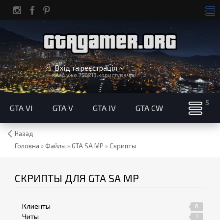
Вхід та реєстрація
Нас уже
750213
користувачів!
GTA VI
GTA V
GTA IV
GTA CW
Назад
Головна
»
Файлы
»
GTA SA MP
»
Скрипты
СКРИПТЫ ДЛЯ GTA SA MP
Клиенты
6
Читы
7