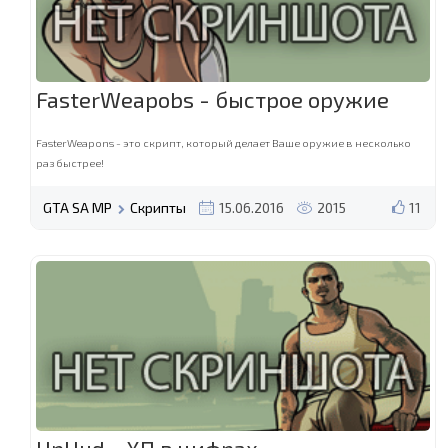
FasterWeapobs - быстрое оружие
FasterWeapons - это скрипт, который делает Ваше оружие в несколько
раз быстрее!
GTA SA MP
Скрипты
15.06.2016
2015
11