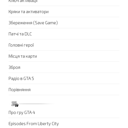
Ключ активації
Кряки та активатори
Збереження (Save Game)
Патчі та DLC
Головні герої
Місця та карти
Зброя
Радіо в GTA 5
Порівняння
Про гру GTA 4
Episodes From Liberty City