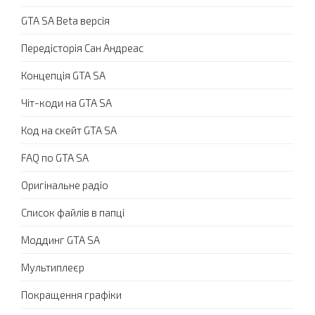
GTA SA Beta версія
Передісторія Сан Андреас
Концепція GTA SA
Чіт-коди на GTA SA
Код на скейт GTA SA
FAQ по GTA SA
Оригінальне радіо
Список файлів в папці
Моддинг GTA SA
Мультиплеєр
Покращення графіки