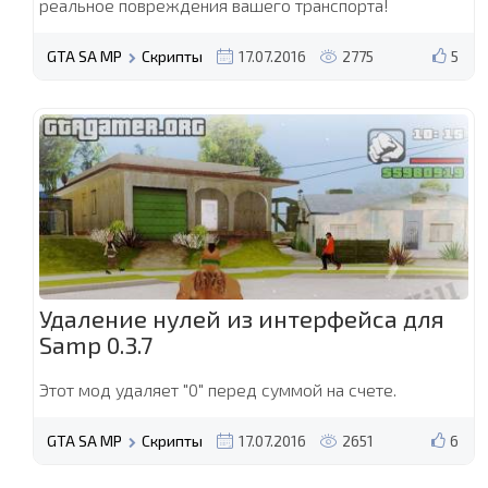
реальное повреждения вашего транспорта!
GTA SA MP
Скрипты
17.07.2016
2775
5
Удаление нулей из интерфейса для
Samp 0.3.7
Этот мод удаляет "
0
" перед суммой на счете.
GTA SA MP
Скрипты
17.07.2016
2651
6