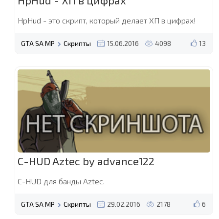
HpHud - ХП в цифрах
HpHud - это скрипт, который делает ХП в цифрах!
GTA SA MP
Скрипты
15.06.2016
4098
13
C-HUD Aztec by advance122
C-HUD для банды Aztec.
GTA SA MP
Скрипты
29.02.2016
2178
6