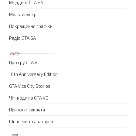
Моддинг GTA SA
Мультиплеєр
Покращення графіки
Радіо GTA SA
Про гру GTA VC
10th Anniversary Edition
GTA Vice City Stories
Чіт-коди на GTA VC
Приколи, секрети
Шпалери та аватарки