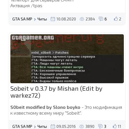
Актвация /tpas
GTA SA MP
Читы
10.08.2020
2384
6
2
Sobeit v 0.3.7 by Mishan (Edit by
warkez72)
S0beit modified by Slono boyko
- Это модификация
к известному всему миру "Sobeit".
GTA SA MP
Читы
09.05.2016
3890
3
11