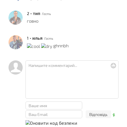
•
тип
2
Гость
говно
•
илья
1
Гость
ghnnbh