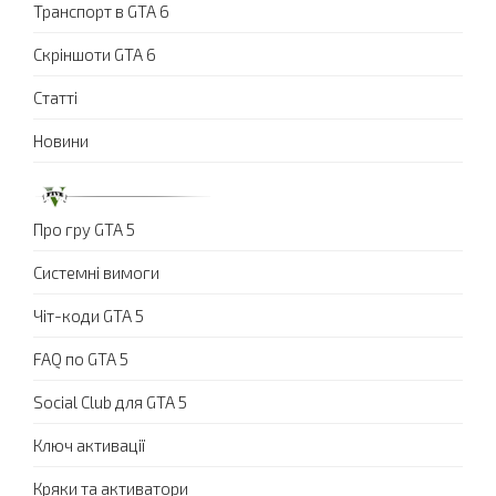
Транспорт в GTA 6
Скріншоти GTA 6
Статті
Новини
Про гру GTA 5
Системні вимоги
Чіт-коди GTA 5
FAQ по GTA 5
Social Club для GTA 5
Ключ активації
Кряки та активатори