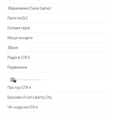
Збереження (Save Game)
Патчі та DLC
Головні герої
Місця та карти
Зброя
Радіо в GTA 5
Порівняння
Про гру GTA 4
Episodes From Liberty City
Чіт-коди на GTA 4