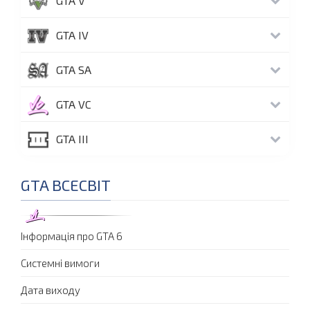
GTA V
GTA IV
GTA SA
GTA VC
GTA III
GTA ВСЕСВІТ
Інформація про GTA 6
Системні вимоги
Дата виходу