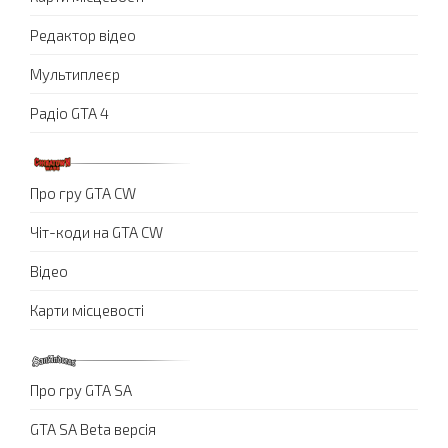
Редактор відео
Мультиплеєр
Радіо GTA 4
Про гру GTA CW
Чіт-коди на GTA CW
Відео
Карти місцевості
Про гру GTA SA
GTA SA Beta версія