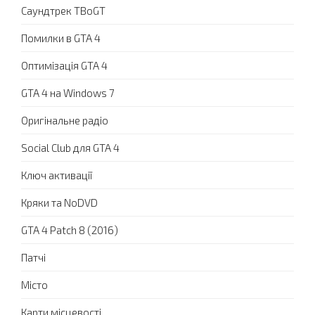
Саундтрек TBoGT
Помилки в GTA 4
Оптимізація GTA 4
GTA 4 на Windows 7
Оригінальне радіо
Social Club для GTA 4
Ключ активації
Кряки та NoDVD
GTA 4 Patch 8 (2016)
Патчі
Місто
Карти місцевості