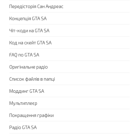
Передісторія Сан Андреас
Концепція GTA SA
Чіт-коди на GTA SA
Код на скейт GTA SA
FAQ по GTA SA
Оригінальне радіо
Список файлів в папці
Моддинг GTA SA
Мультиплеєр
Покращення графіки
Радіо GTA SA