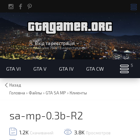
Вхід та реєстрація
Нас уже
750213
користувачів!
GTA VI
GTA V
GTA IV
GTA CW
Назад
Головна
»
Файлы
»
GTA SA MP
»
Клиенты
sa-mp-0.3b-R2
1.2K
3.8K
Скачиваний
Просмотров