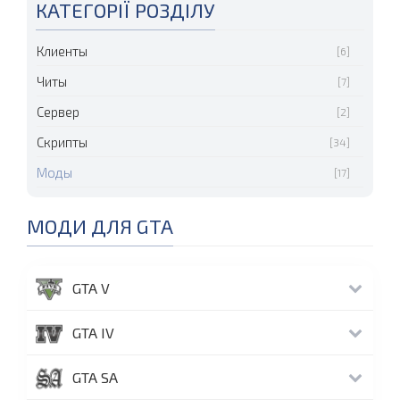
КАТЕГОРІЇ РОЗДІЛУ
Клиенты
[6]
Читы
[7]
Сервер
[2]
Скрипты
[34]
Моды
[17]
МОДИ ДЛЯ GTA
GTA V
GTA IV
GTA SA