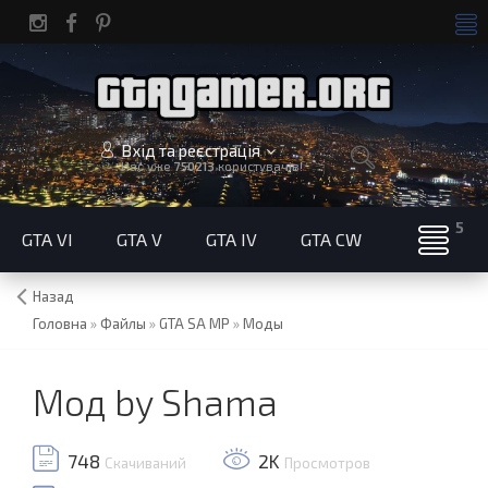
Вхід та реєстрація
Нас уже
750213
користувачів!
GTA VI
GTA V
GTA IV
GTA CW
Назад
Головна
»
Файлы
»
GTA SA MP
»
Моды
Мод by Shama
748
2K
Скачиваний
Просмотров