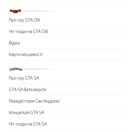
Про гру GTA CW
Чіт-коди на GTA CW
Відео
Карти місцевості
Про гру GTA SA
GTA SA Beta версія
Передісторія Сан Андреас
Концепція GTA SA
Чіт-коди на GTA SA