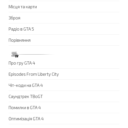
Місця та карти
Зброя
Радіо в GTA 5
Порівняння
Про гру GTA 4
Episodes From Liberty City
Чіт-коди на GTA 4
Саундтрек TBoGT
Помилки в GTA 4
Оптимізація GTA 4