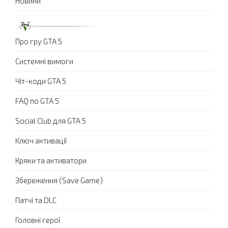
Новини
Про гру GTA 5
Системні вимоги
Чіт-коди GTA 5
FAQ по GTA 5
Social Club для GTA 5
Ключ активації
Кряки та активатори
Збереження (Save Game)
Патчі та DLC
Головні герої