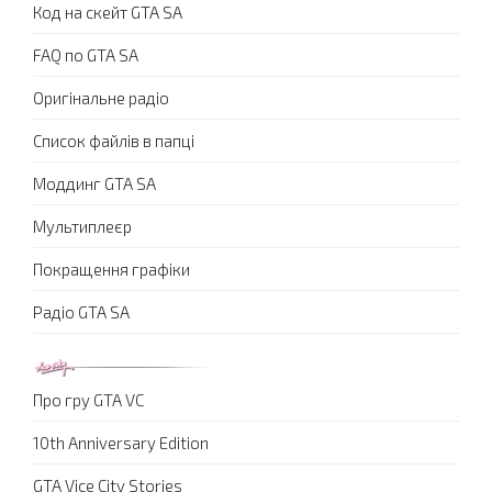
Код на скейт GTA SA
FAQ по GTA SA
Оригінальне радіо
Список файлів в папці
Моддинг GTA SA
Мультиплеєр
Покращення графіки
Радіо GTA SA
Про гру GTA VC
10th Anniversary Edition
GTA Vice City Stories