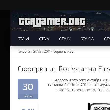
GTA VI
GTA V
GTA IV
GTA CW
GT
Головна
»
GTA 5
»
2011
»
Серпень
»
30
Сюрприз от Rockstar на Firs
Первого и второго октября 2011
30
выставка Firstlook 2011, спонсируе
самое интерестное то, что в 
СЕРПНЯ