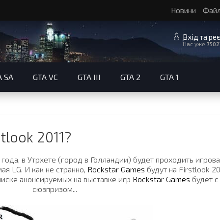
Новини
Фай
Вхід та ре
Нас уже
7502
A SA
GTA VC
GTA III
GTA 2
GTA 1
tlook 2011?
 года, в Утрхете (город в Голландии) будет проходить игров
мая LG. И как не странно,
Rockstar Games
будут на Firstlook 20
списке анонсируемых на выставке игр
Rockstar Games
будет с
сюзпризом...