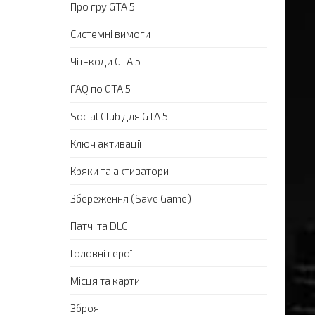
Про гру GTA 5
Системні вимоги
Чіт-коди GTA 5
FAQ по GTA 5
Social Club для GTA 5
Ключ активації
Кряки та активатори
Збереження (Save Game)
Патчі та DLC
Головні герої
Місця та карти
Зброя