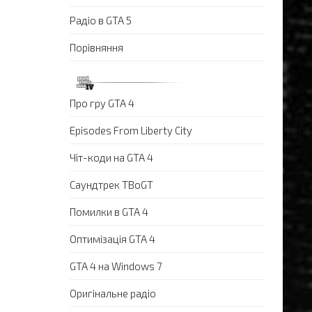
Радіо в GTA 5
Порівняння
Про гру GTA 4
Episodes From Liberty City
Чіт-коди на GTA 4
Саундтрек TBoGT
Помилки в GTA 4
Оптимізація GTA 4
GTA 4 на Windows 7
Оригінальне радіо