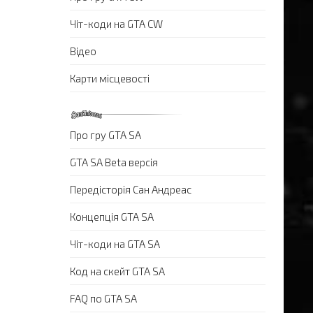
Чіт-коди на GTA CW
Відео
Карти місцевості
Про гру GTA SA
GTA SA Beta версія
Передісторія Сан Андреас
Концепція GTA SA
Чіт-коди на GTA SA
Код на скейт GTA SA
FAQ по GTA SA