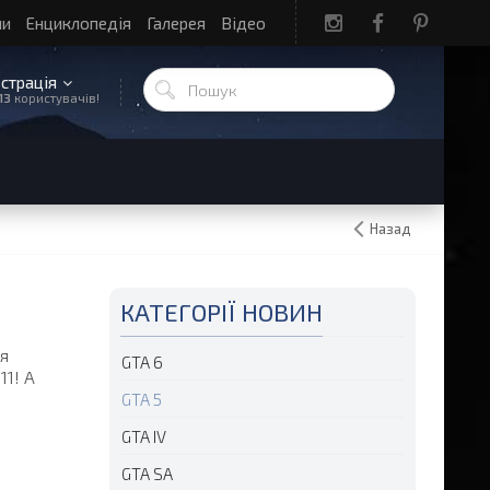
ли
Енциклопедія
Галерея
Відео
єстрація
13
користувачів!
Назад
КАТЕГОРІЇ НОВИН
ая
GTA 6
11! А
GTA 5
GTA IV
GTA SA