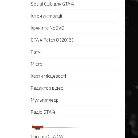
Social Club для GTA 4
Ключ активації
Кряки та NoDVD
GTA 4 Patch 8 (2016)
Патчі
Місто
Карти місцевості
Редактор відео
Мультиплеєр
Радіо GTA 4
Про гру GTA CW