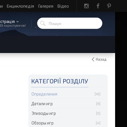
ли
Енциклопедія
Галерея
Відео
єстрація
13
користувачів!
Назад
КАТЕГОРІЇ РОЗДІЛУ
Определения
[10]
Детали игр
[9]
Эпизоды игр
[5]
Обзоры игр
[4]