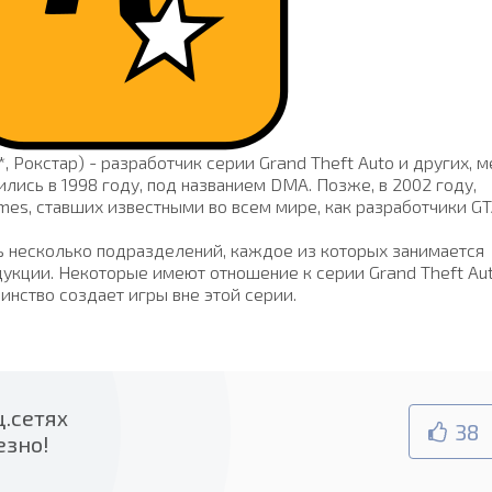
R*, Рокстар) - разработчик серии Grand Theft Auto и других, 
ились в 1998 году, под названием DMA. Позже, в 2002 году,
es, ставших известными во всем мире, как разработчики GT
ь несколько подразделений, каждое из которых занимается
укции. Некоторые имеют отношение к серии Grand Theft Aut
инство создает игры вне этой серии.
.сетях
38
езно!