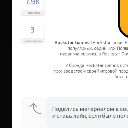
7.9K
Просмотров
3
Комментария
Rockstar Games
(Rockstar, роки, 
популярных, серий игр. Появ
переименовались в Rockstar Gam
У бренда Rockstar Games ест
производством своей игровой прод
больш
Поделись материалом в соц
и ставь лайк, если было пол