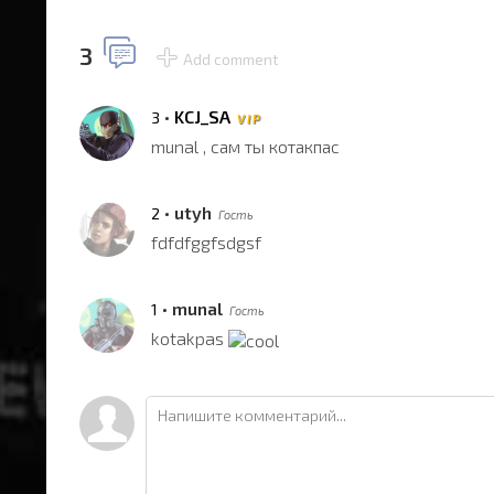
3
Add comment
•
KCJ_SA
3
V I P
munal , сам ты котакпас
•
utyh
2
Гость
fdfdfggfsdgsf
•
munal
1
Гость
kotakpas