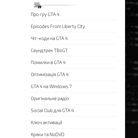
Про гру GTA 4
Episodes From Liberty City
Чіт-коди на GTA 4
Саундтрек TBoGT
Помилки в GTA 4
Оптимізація GTA 4
GTA 4 на Windows 7
Оригінальне радіо
Social Club для GTA 4
Ключ активації
Кряки та NoDVD