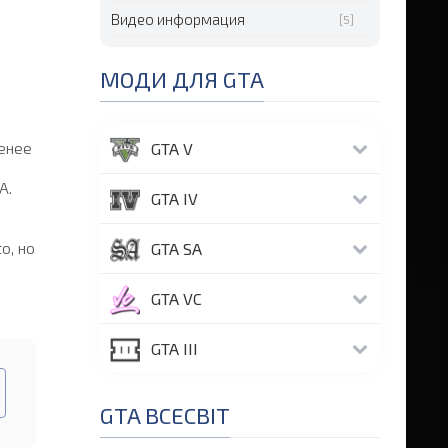
Видео информация
[5]
МОДИ ДЛЯ GTA
менее
GTA V
A.
GTA IV
o, но
GTA SA
GTA VC
GTA III
GTA ВСЕСВІТ