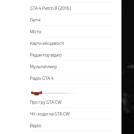
GTA 4 Patch 8 (2016)
Патчі
Місто
Карти місцевості
Редактор відео
Мультиплеєр
Радіо GTA 4
Про гру GTA CW
Чіт-коди на GTA CW
Відео