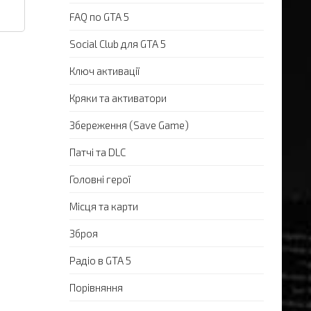
FAQ по GTA 5
Social Club для GTA 5
Ключ активації
Кряки та активатори
Збереження (Save Game)
Патчі та DLC
Головні герої
Місця та карти
Зброя
Радіо в GTA 5
Порівняння