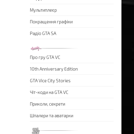
Мультиплеєр
Покращення графіки
Радіо GTA SA
Про гру GTA VC
10th Anniversary Edition
GTA Vice City Stories
Чіт-коди на GTA VC
Приколи, секрети
Шпалери та аватарки