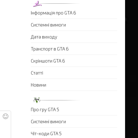
Інформація про GTA 6
Системні вимоги
Дата виходу
Транспорт в GTA 6
Скріншоти GTA 6
Статті
Новини
Про гру GTA 5
Системні вимоги
Чіт-коди GTA 5