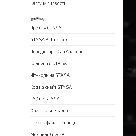
Карти місцевості
Про гру GTA SA
GTA SA Beta версія
Передісторія Сан Андреас
Концепція GTA SA
Чіт-коди на GTA SA
Код на скейт GTA SA
FAQ по GTA SA
Оригінальне радіо
Список файлів в папці
Моддинг GTA SA