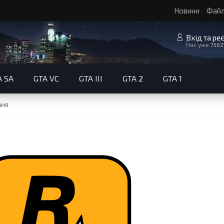
Новини
Фай
Вхід та ре
Нас уже
7502
A SA
GTA VC
GTA III
GTA 2
GTA 1
ния