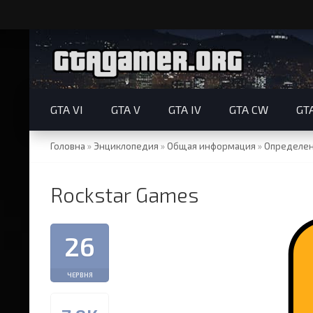
GTA VI
GTA V
GTA IV
GTA CW
GT
Головна
»
Энциклопедия
»
Общая информация
»
Определе
Rockstar Games
26
ЧЕРВНЯ