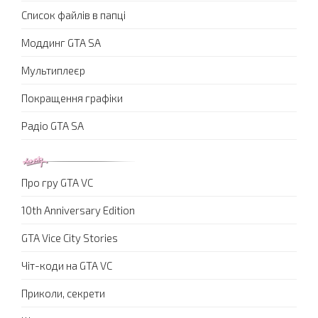
Список файлів в папці
Моддинг GTA SA
Мультиплеєр
Покращення графіки
Радіо GTA SA
Про гру GTA VC
10th Anniversary Edition
GTA Vice City Stories
Чіт-коди на GTA VC
Приколи, секрети