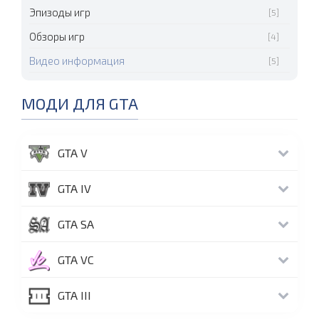
Эпизоды игр
[5]
Обзоры игр
[4]
Видео информация
[5]
МОДИ ДЛЯ GTA
GTA V
GTA IV
GTA SA
GTA VC
GTA III