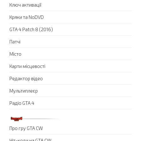
Ключ активації
Кряки та NoDVD
GTA 4 Patch 8 (2016)
Патчі
Місто
Карти місцевості
Редактор відео
Мультиплеєр
Радіо GTA 4
Про гру GTA CW
Чіт-коди на GTA CW