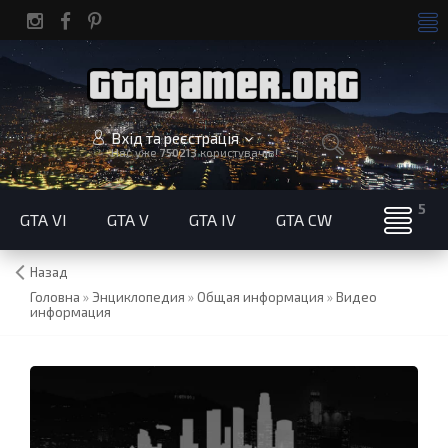
Вхід та реєстрація
Нас уже
750213
користувачів!
GTA VI
GTA V
GTA IV
GTA CW
Назад
Головна
»
Энциклопедия
»
Общая информация
»
Видео
информация