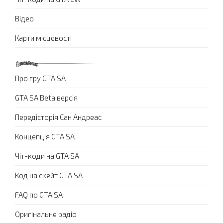
Відео
Карти місцевості
Про гру GTA SA
GTA SA Beta версія
Передісторія Сан Андреас
Концепція GTA SA
Чіт-коди на GTA SA
Код на скейт GTA SA
FAQ по GTA SA
Оригінальне радіо