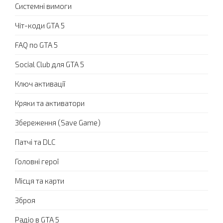
Системні вимоги
Чіт-коди GTA 5
FAQ по GTA 5
Social Club для GTA 5
Ключ активації
Кряки та активатори
Збереження (Save Game)
Патчі та DLC
Головні герої
Місця та карти
Зброя
Радіо в GTA 5