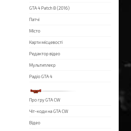
GTA 4 Patch 8 (2016)
Патчі
Місто
Карти місцевості
Редактор відео
Мультиплеєр
Радіо GTA 4
Про гру GTA CW
Чіт-коди на GTA CW
Відео