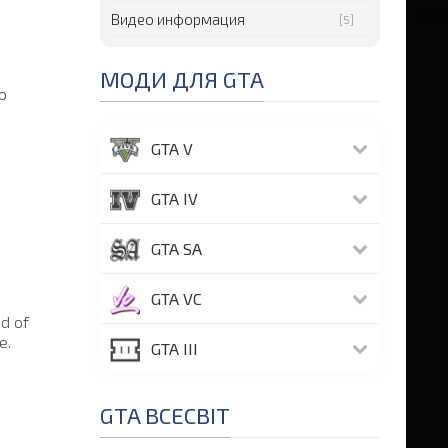
Видео информация
[5]
МОДИ ДЛЯ GTA
о
GTA V
GTA IV
GTA SA
GTA VC
d of
е.
GTA III
GTA ВСЕСВІТ