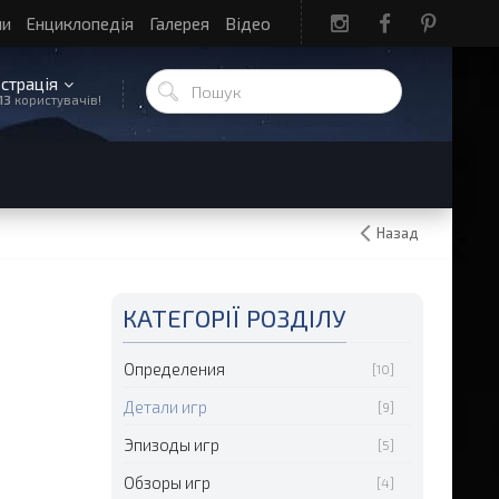
ли
Енциклопедія
Галерея
Відео
єстрація
13
користувачів!
Назад
КАТЕГОРІЇ РОЗДІЛУ
Определения
[10]
Детали игр
[9]
Эпизоды игр
[5]
Обзоры игр
[4]