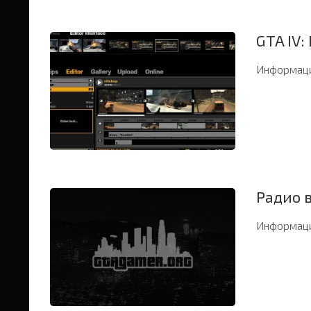
GTA IV:
Информаци
Радио в
Информаци