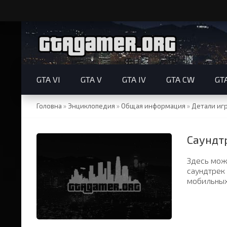
GTA VI
GTA V
GTA IV
GTA CW
GT
Головна
»
Энциклопедия
»
Общая информация
»
Детали иг
Саундтр
Здесь мож
саундтрек 
мобильных