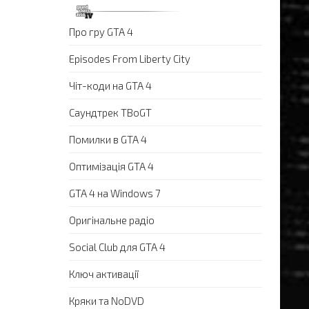
Про гру GTA 4
Episodes From Liberty City
Чіт-коди на GTA 4
Саундтрек TBoGT
Помилки в GTA 4
Оптимізація GTA 4
GTA 4 на Windows 7
Оригінальне радіо
Social Club для GTA 4
Ключ активації
Кряки та NoDVD