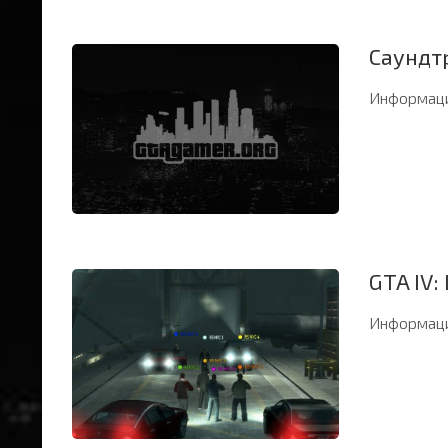
Саундтр
Информаци
GTA IV:
Информаци