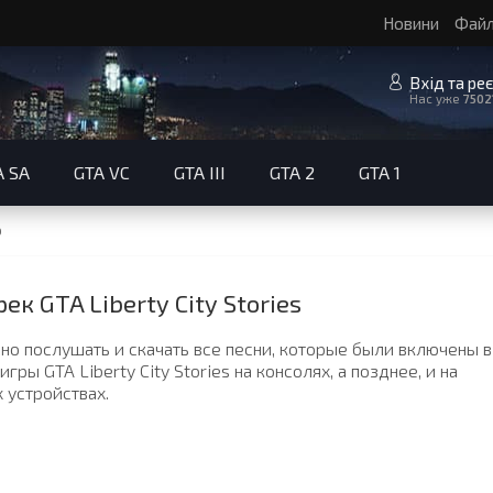
Новини
Фай
Вхід та ре
Нас уже
7502
A SA
GTA VC
GTA III
GTA 2
GTA 1
р
ек GTA Liberty City Stories
но послушать и скачать все песни, которые были включены в
игры GTA Liberty City Stories на консолях, а позднее, и на
 устройствах.