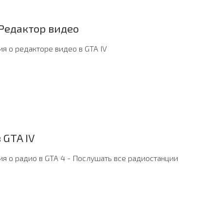
 Редактор видео
я о редакторе видео в GTA IV
 GTA IV
я о радио в GTA 4 - Послушать все радиостанции