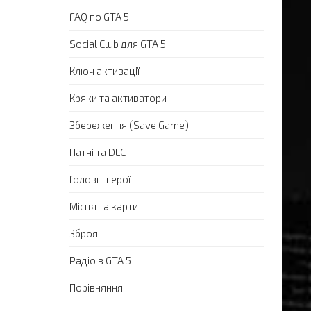
FAQ по GTA 5
Social Club для GTA 5
Ключ активації
Кряки та активатори
Збереження (Save Game)
Патчі та DLC
Головні герої
Місця та карти
Зброя
Радіо в GTA 5
Порівняння