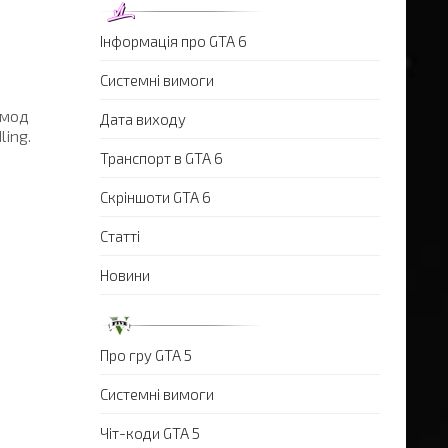
Інформація про GTA 6
Системні вимоги
 мод
Дата виходу
ing.
Транспорт в GTA 6
Скріншоти GTA 6
Статті
Новини
Про гру GTA 5
Системні вимоги
Чіт-коди GTA 5