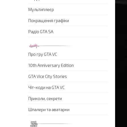
Мультиплеєр
Покращення графіки
Радіо GTA SA
Про гру GTA VC
10th Anniversary Edition
GTA Vice City Stories
Чіт-коди на GTA VC
Приколи, секрети
Шпалери та аватарки