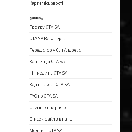
Карти місцевості
Про гру GTA SA
GTA SA Beta версія
Передісторія Сан Андреас
Концепція GTA SA
Чіт-коди на GTA SA
Код на скейт GTA SA
FAQ по GTA SA
Оригінальне радіо
Список файлів в папці
Моддинг GTA SA