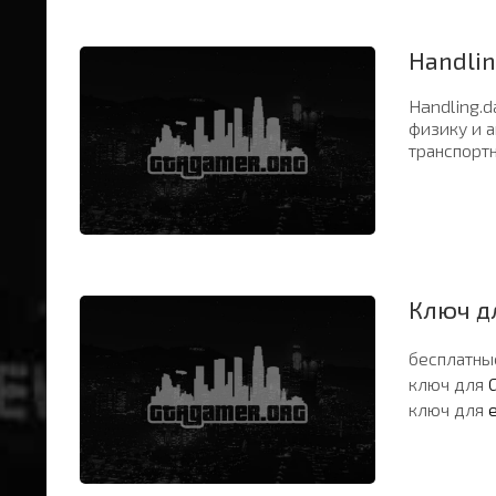
Handlin
Handling.d
физику и 
транспорт
Ключ д
бесплатны
ключ для
ключ для
e