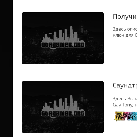
Получи
Здесь опис
ключ для G
Саундтр
Здесь Вы м
Gay Tony, 