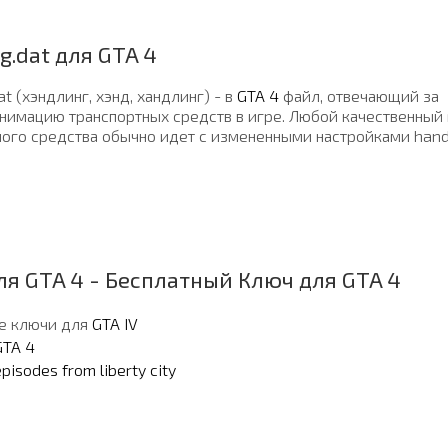
g.dat для GTA 4
at (хэндлинг, хэнд, хандлинг) - в
GTA 4
файл, отвечающий за
анимацию транспортных средств в игре. Любой качественный
ного средства обычно идет с измененными настройками handl
ля GTA 4 - Бесплатный Ключ для GTA 4
е ключи для
GTA IV
GTA 4
pisodes from liberty city