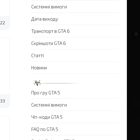
Системні вимоги
Дата виходу
22
Транспорт в GTA 6
Скріншоти GTA 6
Статті
Новини
Про гру GTA 5
33
Системні вимоги
Чіт-коди GTA 5
FAQ по GTA 5