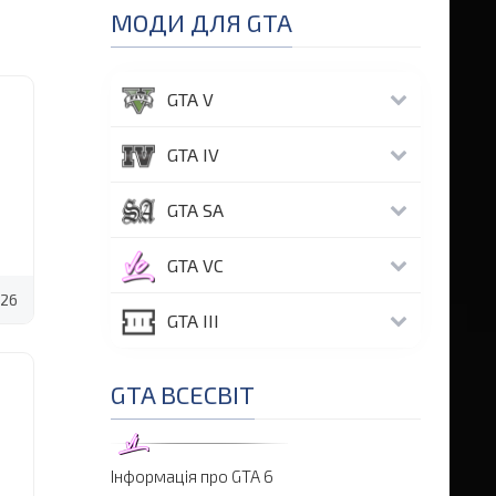
МОДИ ДЛЯ GTA
GTA V
GTA IV
GTA SA
GTA VC
26
GTA III
GTA ВСЕСВІТ
Інформація про GTA 6