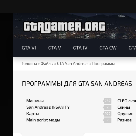
GTA VI
GTA V
GTA IV
GTA CW
GT
Головна
»
Файлы
»
GTA San Andreas
»
Программы
ПРОГРАММЫ ДЛЯ GTA SAN ANDREAS
Машины
CLEO скр
767
San Andreas INSANITY
Скины
2
Карты
Оружие
106
Main script моды
Разное
7