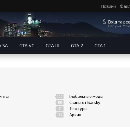
Новини
Фай
Вхід та ре
Нас уже
7502
A SA
GTA VC
GTA III
GTA 2
GTA 1
ипты
Глобальные моды
660
Скины от Barsky
118
Текстуры
61
Архив
152