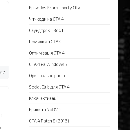
Episodes From Liberty City
Чіт-коди на GTA 4
Саундтрек TBoGT
Помилки в GTA 4
Оптимізація GTA 4
GTA 4 на Windows 7
67
Оригінальне радіо
Social Club для GTA 4
Ключ активації
Кряки та NoDVD
an
GTA 4 Patch 8 (2016)
ь