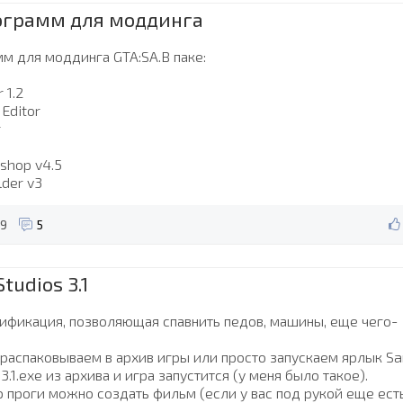
ограмм для моддинга
м для моддинга GTA:SA.В паке:
 1.2
 Editor
r
shop v4.5
lder v3
9
5
tudios 3.1
ификация, позволяющая спавнить педов, машины, еще чего-
 распаковываем в архив игры или просто запускаем ярлык S
 3.1.exe из архива и игра запустится (у меня было такое).
 проги можно создать фильм (если у вас под рукой еще ест