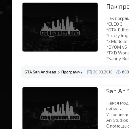
Пак пр
Пак прграм
*CLEO 3
*GTX Editor
*Crazy Img
*ZModelle
*DYOM v5
*TXD Work
*Sanny Bui
GTA San Andreas
Программы
30.03.2010
689
San An S
Некая мод
нибудь.
Установка:
An Studios
С помощью