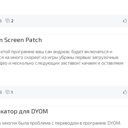
6
2
n Screen Patch
 етой программе ваш сан андреас будет включаться и
ся на много скорее! из игры убраны первые загрузочные
идео и несколько следующих заставок! качаем и оставляем
8
1
катор для DYOM
у многих была проблема с переводом в программе DYOM.