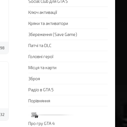
Social Club для GTA 5
Ключ активації
Кряки та активатори
Збереження (Save Game)
Патчі та DLC
98
Головні герої
Місця та карти
Зброя
Радіо в GTA 5
Порівняння
32
Про гру GTA 4