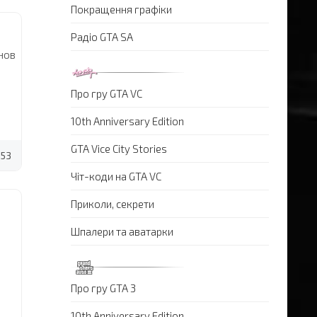
Покращення графіки
Радіо GTA SA
нов
Про гру GTA VC
10th Anniversary Edition
GTA Vice City Stories
53
Чіт-коди на GTA VC
Приколи, секрети
Шпалери та аватарки
Про гру GTA 3
10th Anniversary Edition