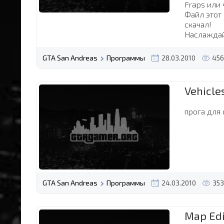
Fraps или 
Файл этот 
скачал!
Наслаждай
GTA San Andreas
Программы
28.03.2010
456
Vehicle
прога для 
GTA San Andreas
Программы
24.03.2010
353
Map Edi