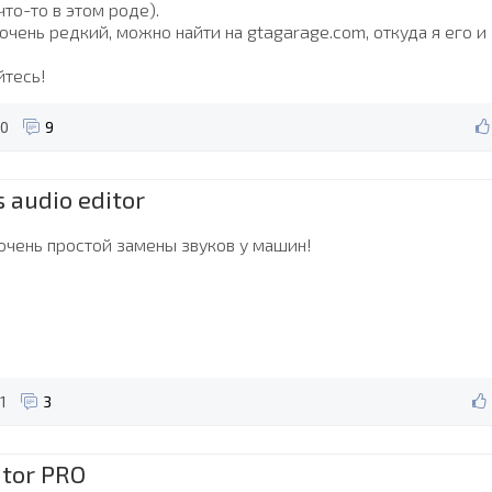
что-то в этом роде).
очень редкий, можно найти на gtagarage.com, откуда я его и
тесь!
0
9
s audio editor
очень простой замены звуков у машин!
1
3
tor PRO