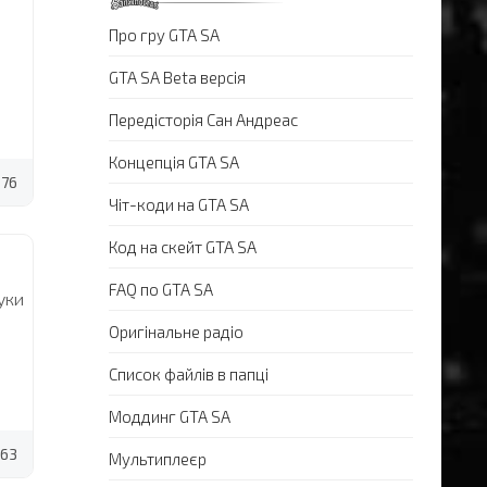
Про гру GTA SA
GTA SA Beta версія
Передісторія Сан Андреас
Концепція GTA SA
76
Чіт-коди на GTA SA
Код на скейт GTA SA
FAQ по GTA SA
уки
Оригінальне радіо
Список файлів в папці
Моддинг GTA SA
63
Мультиплеєр