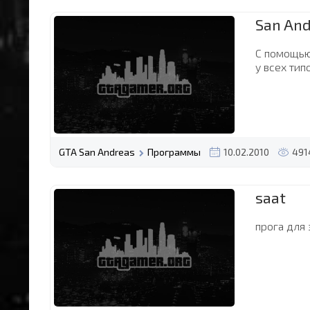
San And
С помощью
у всех тип
GTA San Andreas
Программы
10.02.2010
491
saat
прога для