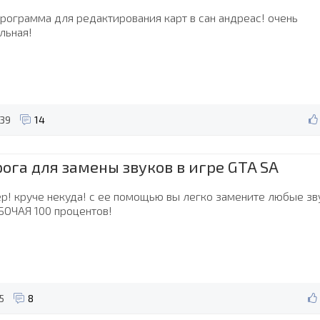
рограмма для редактирования карт в сан андреас! очень
льная!
39
14
ога для замены звуков в игре GTA SA
ер! круче некуда! с ее помощью вы легко замените любые зв
БОЧАЯ 100 процентов!
5
8