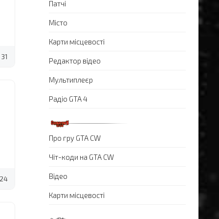
Патчі
Місто
Карти місцевості
31
Редактор відео
Мультиплеєр
Радіо GTA 4
Про гру GTA CW
Чіт-коди на GTA CW
Відео
24
Карти місцевості