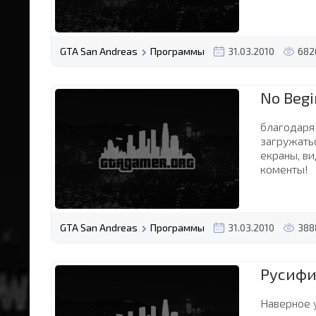
GTA San Andreas
Программы
31.03.2010
682
No Begi
благодаря
загружать
екраны, в
коменты!
GTA San Andreas
Программы
31.03.2010
388
Русифи
Наверное 