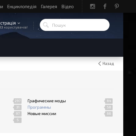
ли
Енциклопедія
Галерея
Відео
єстрація
13
користувачів!
Назад
Графические моды
297
64
Программы
31
58
Новые миссии
97
66
5