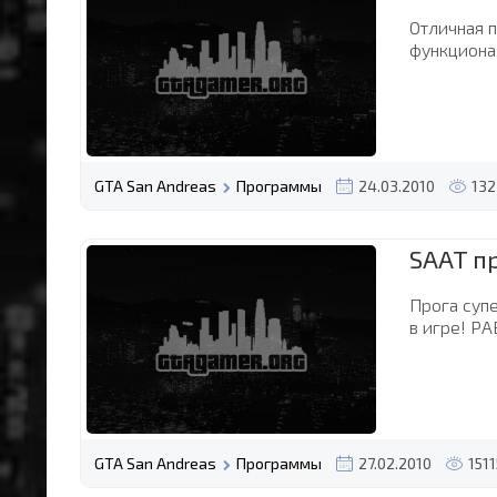
Отличная п
функциона
GTA San Andreas
Программы
24.03.2010
132
SAAT пр
Прога суп
в игре! РА
GTA San Andreas
Программы
27.02.2010
1511