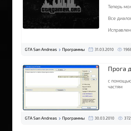
Теперь мо
Все диалог
Исправлен
GTA San Andreas
Программы
31.03.2010
196
Прога 
с помощью
частям
GTA San Andreas
Программы
30.03.2010
372