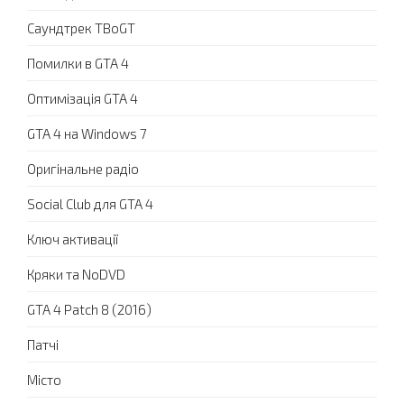
Саундтрек TBoGT
Помилки в GTA 4
Оптимізація GTA 4
GTA 4 на Windows 7
Оригінальне радіо
Social Club для GTA 4
Ключ активації
Кряки та NoDVD
GTA 4 Patch 8 (2016)
Патчі
Місто