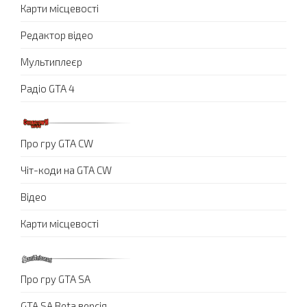
Карти місцевості
Редактор відео
Мультиплеєр
Радіо GTA 4
Про гру GTA CW
Чіт-коди на GTA CW
Відео
Карти місцевості
Про гру GTA SA
GTA SA Beta версія