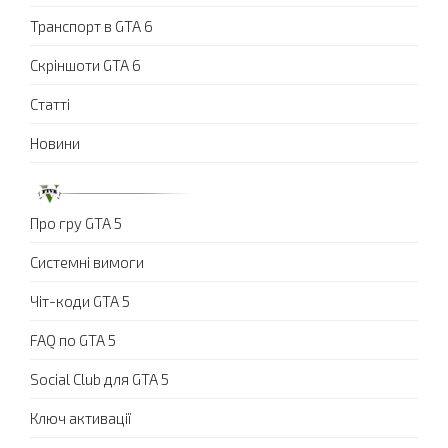
Транспорт в GTA 6
Скріншоти GTA 6
Статті
Новини
Про гру GTA 5
Системні вимоги
Чіт-коди GTA 5
FAQ по GTA 5
Social Club для GTA 5
Ключ активації