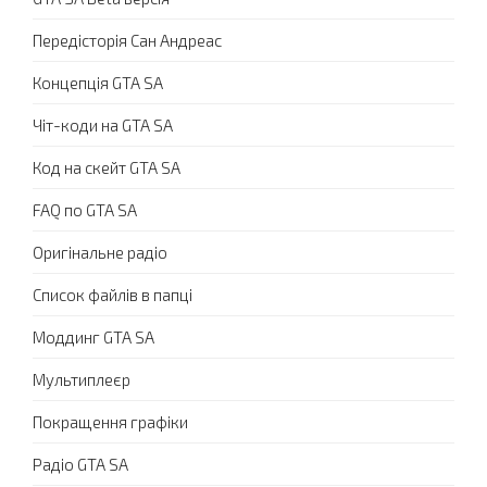
Передісторія Сан Андреас
Концепція GTA SA
Чіт-коди на GTA SA
Код на скейт GTA SA
FAQ по GTA SA
Оригінальне радіо
Список файлів в папці
Моддинг GTA SA
Мультиплеєр
Покращення графіки
Радіо GTA SA