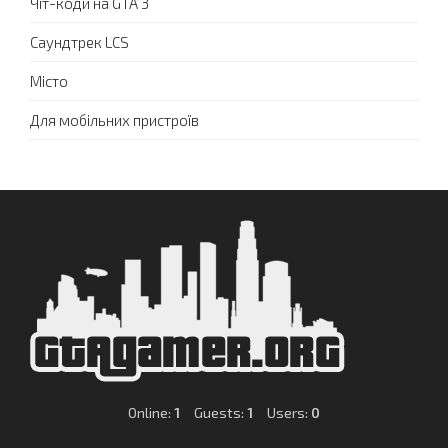
Чіт-коди на GTA 3
Саундтрек LCS
Місто
Для мобільних пристроїв
Online:
1
Guests:
1
Users:
0