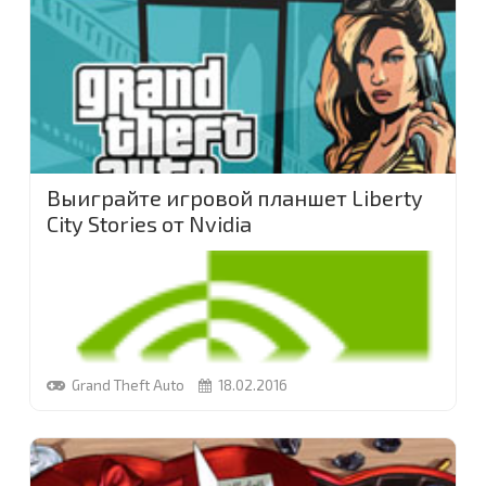
задания, за выполнение которых вы получите
вдвое больше GTA $ и RP, чем обычно. А в
четверг (25 февраля), вас ждет большой финал:
двойные выплаты будут начисляться за все
знакомых
...
Выиграйте игровой планшет Liberty
City Stories от Nvidia
Grand Theft Auto
18.02.2016