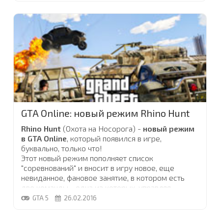
Плюс ко всему, всю бонусную неделю будут
действовать скидки на оружие и услуги
...
GTA Online: новый режим Rhino Hunt
Rhino Hunt
(Охота на Носорога) -
новый режим
в GTA Online
, который появился в игре,
буквально, только что!
Этот новый режим пополняет список
"соревнований" и вносит в игру новое, еще
невиданное, фановое занятие, в котором есть
две команды - одна из которых, управляя
машинами Багги, и вооружившись бомбами-
GTA 5
26.02.2016
липучками, устраивает охоту на "Носорогов", то
есть вторую команду, члены которой управляют