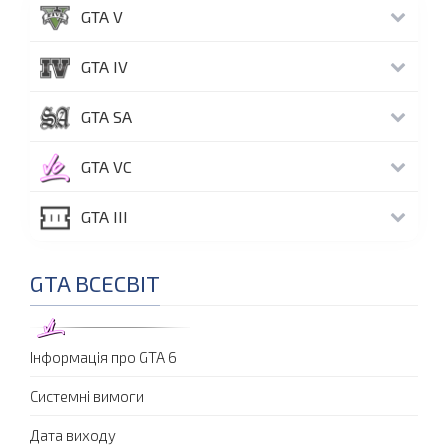
GTA V
GTA IV
GTA SA
GTA VC
GTA III
GTA ВСЕСВІТ
Інформація про GTA 6
Системні вимоги
Дата виходу