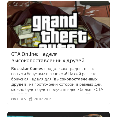
тяжелыми танками и пытаются отстрелятся от
незойливых охотников
...
GTA Online: Неделя
высокопоставленных друзей
Rockstar Games
продолжают радовать нас
новыми бонусами и акциями! На сей раз, это
бонусная неделя для
"высокопоставленных
друзей"
, на протяжении которой, в разные дни,
можно будет будет получать вдвое больше GTA
$ и RP. Бонусная неделя продлится
до 25
GTA 5
20.02.2016
февраля
включительно.
До 24 февраля, разные знакомые из вашего
списка контактов
iFruit
могут присылать вам