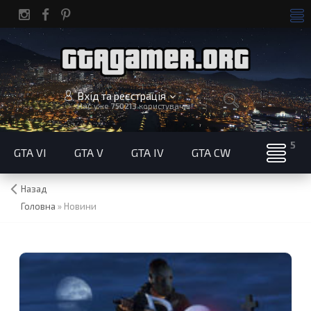
Вхід та реєстрація
Нас уже
750213
користувачів!
GTA VI
GTA V
GTA IV
GTA CW
Назад
Головна
»
Новини