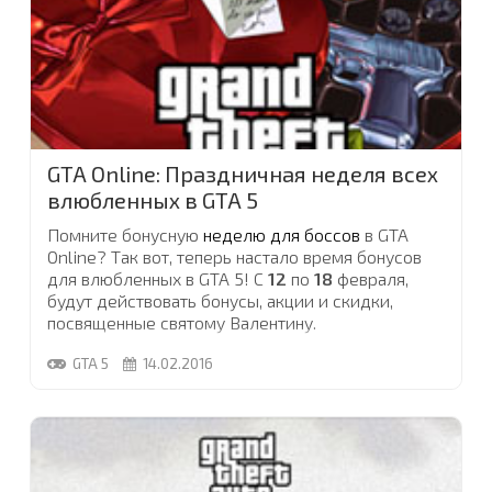
Чтобы отпраздновать
выход игры Liberty City
Stories
на мобильные Андроид девайсы,
Rockstar Games разыгрывают игровые Android
планшеты от Nvidia, которые, к тому же, еще и
брендированы артом самой LCS!
Арты есть двух видов:
Мария
и
Сальватор
.
Нанесенное на планшет изображение выполнено
GTA Online: Праздничная неделя всех
в высоком разрешении и качественно нанесено
влюбленных в GTA 5
на заднюю крышку планшета
...
Помните бонусную
неделю для боссов
в GTA
Online? Так вот, теперь настало время бонусов
для влюбленных в GTA 5! С
12
по
18
февраля,
будут действовать бонусы, акции и скидки,
посвященные святому Валентину.
GTA 5
14.02.2016
В этот раз, праздничный ивент доступен для
пользователей всех консолей и ПК
...