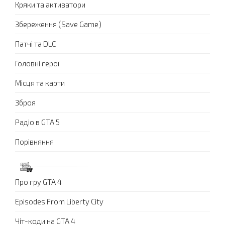
Кряки та активатори
Збереження (Save Game)
Патчі та DLC
Головні герої
Місця та карти
Зброя
Радіо в GTA 5
Порівняння
Про гру GTA 4
Episodes From Liberty City
Чіт-коди на GTA 4