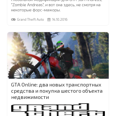
"Zombie Andreas", и вот она здесь, не смотря на
некоторые форс-мажоры.
Для тех, кому не терпится ее скачать - ссылку вы
Grand Theft Auto
14.10.2016
найдете ниже в этой новости. А сейчас,
позвольте обратить ваше внимание еще на
несколько новых модификаций, появившихся в
нашем каталоге модов для GTA
...
GTA Online: два новых транспортных
средства и покупка шестого объекта
недвижимости