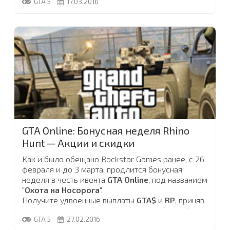
GTA 5
17.03.2016
GTA Online: Бонусная неделя Rhino
Hunt — Акции и скидки
Как и было обещано Rockstar Games ранее, с 26
февраля и до 3 марта, продлится бонусная
неделя в честь ивента
GTA Online
, под названием
"
Охота на Носорога
".
Получите удвоенные выплаты
GTA$
и
RP
, приняв
участие в новом режиме из "противоборств", до
GTA 5
27.02.2016
3 марта!