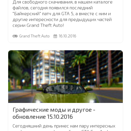
Для свободного скачивания, в нашем каталоге
файлов, сегодня появился последний
"Байкерский" патч для GTA 5, а вместе с ним и
другие интересности для предыдущих частей
серии Grand Theft Auto!
Не забудьте обновить ваши скрипты для
Grand Theft Auto
16.10.2016
"пятёрки" до актуальной версии, ведь, например,
Simple Trainer теперь может спавнить все новые
мотоциклы и транспортные средства из
последних обновлений!
Кстати, мы обновили наш
раздел статей о GTA
. В
нем появились полезные инструкции и
интересные советы по играм, обязательно
загляните
...
Графические моды и другое -
обновление 15.10.2016
Сегодняшний день принес нам пару интересных