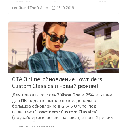
и
GTA SA
, а так же обновлением раздела
FAQ
Grand Theft Auto
13.10.2016
(частые вопросы)
по GTA 5.
Среди файлов на сайте, теперь доступны для
скачивания
...
GTA Online: обновление Lowriders:
Custom Classics и новый режим!
Для топовых консолей
Xbox One
и
PS4
, а также
для
ПК
, недавно вышло новое, довольно
большое обновление в GTA 5 Online, под
названием "
Lowriders: Custom Classics
"
(Лоурайдеры: классика на заказ) и новый режим
в противоборствах "Сумо"
...