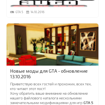
GTA 5
14.10.2016
На прошлой неделе для GTA Online вышло
обновление «Байкеры», ставшее одним из
крупнейших обновлений для GTA 5, а с ним в
игре появилось множество нововведений, в том
числе контракты для клабхаусов, новые способы
ведения бизнеса и мное другое, в том числе 13
транспортных средств. Сегодня в списке техники
появилось еще два транспорта. Кроме того,
Dynasty 8 ответила на мольбы многих игроков,
добавив возможность приобрести шестой
объект недвижимости
...
Новые моды для GTA - обновление
13.10.2016
Приветствую всех гостей и прохожих, всех тех,
кто читает этот пост!
Хочу обратить ваше внимание на обновление
нашего файлового каталога несколькими
замечательными модификациями для игр
GTA 5