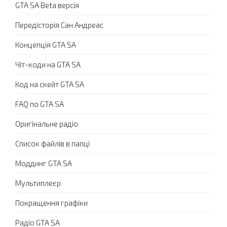
GTA SA Beta версія
Передісторія Сан Андреас
Концепція GTA SA
Чіт-коди на GTA SA
Код на скейт GTA SA
FAQ по GTA SA
Оригінальне радіо
Список файлів в папці
Моддинг GTA SA
Мультиплеєр
Покращення графіки
Радіо GTA SA