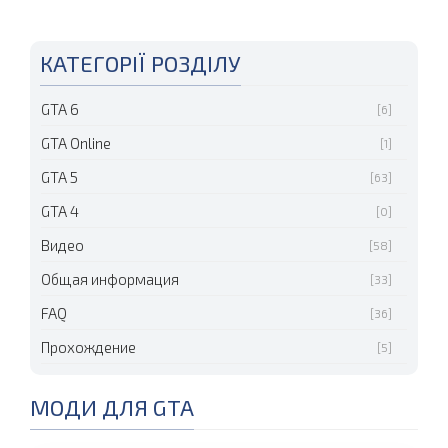
КАТЕГОРІЇ РОЗДІЛУ
GTA 6
[6]
GTA Online
[1]
GTA 5
[63]
GTA 4
[0]
Видео
[58]
Общая информация
[33]
FAQ
[36]
Прохождение
[5]
МОДИ ДЛЯ GTA