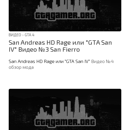
ВИДЕО
»
GTA 4
San Andreas HD Rage или "GTA San
IV" Видео №3 San Fierro
San Andreas HD Rage или "GTA San IV"
Видео №4
обзор мода