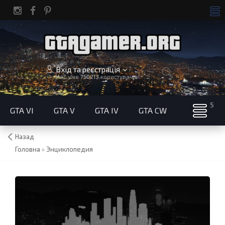
Вхід та реєстрація
Нас уже
750213
користувачів!
GTA VI
GTA V
GTA IV
GTA CW
Назад
Головна
»
Энциклопедия