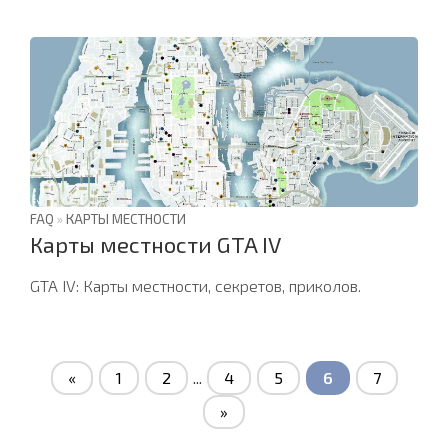
FAQ
»
КАРТЫ МЕСТНОСТИ
Карты местности GTA IV
GTA IV: Карты местности, секретов, приколов.
«
1
2
...
4
5
6
7
»