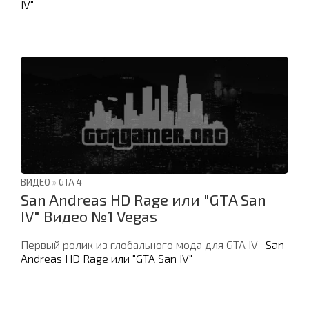
IV"
ВИДЕО
»
GTA 4
San Andreas HD Rage или "GTA San
IV" Видео №1 Vegas
Первый ролик из глобального мода для GTA IV -
San
Andreas HD Rage или "GTA San IV"