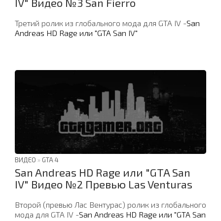
IV" Видео №3 San Fierro
Третий ролик из глобального мода для GTA IV -
San
Andreas HD Rage или "GTA San IV"
ВИДЕО
»
GTA 4
San Andreas HD Rage или "GTA San
IV" Видео №2 Превью Las Venturas
Второй (превью Лас Вентурас) ролик из глобального
мода для GTA IV -
San Andreas HD Rage или "GTA San