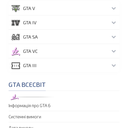
GTA V
GTA IV
GTA SA
GTA VC
GTA III
GTA ВСЕСВІТ
Інформація про GTA 6
Системні вимоги
Дата виходу