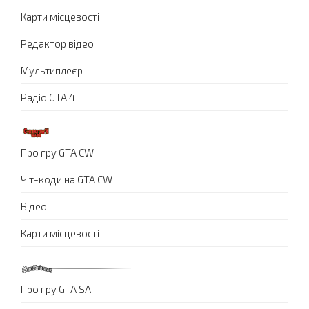
Карти місцевості
Редактор відео
Мультиплеєр
Радіо GTA 4
Про гру GTA CW
Чіт-коди на GTA CW
Відео
Карти місцевості
Про гру GTA SA