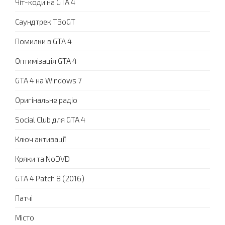
Чіт-коди на GTA 4
Саундтрек TBoGT
Помилки в GTA 4
Оптимізація GTA 4
GTA 4 на Windows 7
Оригінальне радіо
Social Club для GTA 4
Ключ активації
Кряки та NoDVD
GTA 4 Patch 8 (2016)
Патчі
Місто