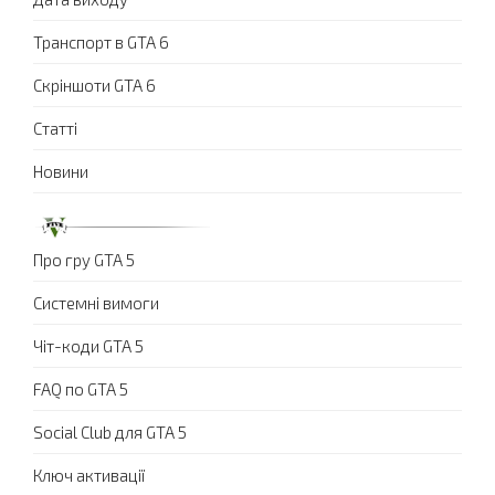
Транспорт в GTA 6
Скріншоти GTA 6
Статті
Новини
Про гру GTA 5
Системні вимоги
Чіт-коди GTA 5
FAQ по GTA 5
Social Club для GTA 5
Ключ активації