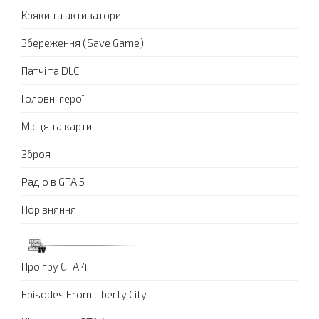
Кряки та активатори
Збереження (Save Game)
Патчі та DLC
Головні герої
Місця та карти
Зброя
Радіо в GTA 5
Порівняння
Про гру GTA 4
Episodes From Liberty City